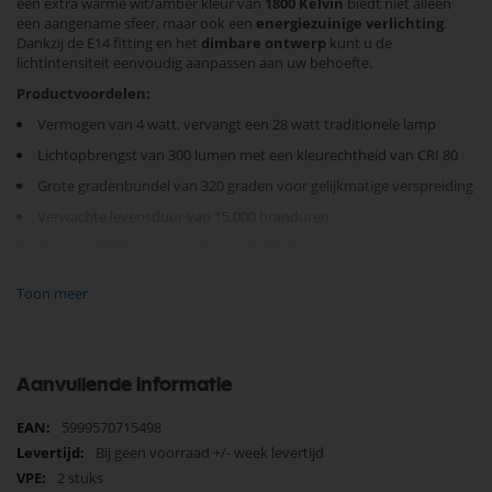
een extra warme wit/amber kleur van
1800 Kelvin
biedt niet alleen
een aangename sfeer, maar ook een
energiezuinige verlichting
.
Dankzij de E14 fitting en het
dimbare ontwerp
kunt u de
lichtintensiteit eenvoudig aanpassen aan uw behoefte.
Productvoordelen:
Vermogen van 4 watt, vervangt een 28 watt traditionele lamp
Lichtopbrengst van 300 lumen met een kleurechtheid van CRI 80
Grote gradenbundel van 320 graden voor gelijkmatige verspreiding
Verwachte levensduur van 15.000 branduren
Energie-efficiënt met een F-energielabel
Toon meer
De Modee LED Tipkaars is ideaal voor sfeerverlichting in woonkamers,
eetkamers, of elk ander deel van uw huis waar u een warme en
uitnodigende sfeer wenst. Dankzij de amberkleurige filamenten straalt
deze lamp een nostalgische charme uit die perfect past bij zowel
klassieke als moderne interieurs.
Aanvullende informatie
Vertrouw op Modee voor kwaliteitsverlichting die nooit teleurstelt.
Ervaar zelf de perfecte balans tussen elegantie en technologie en
Meer
5999570715498
verbeter uw lichtopstelling vandaag nog.
Bestel nu uw 2-pack en
informatie
Bij geen voorraad +/- week levertijd
creëer de perfecte sfeer
.
2 stuks