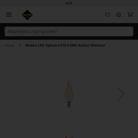
B2B
Wi
Home
Modee LED Tipkaars E14 4-28W Amber Dimbaar
Ga
naar
het
einde
van
de
afbeeldingen-
gallerij