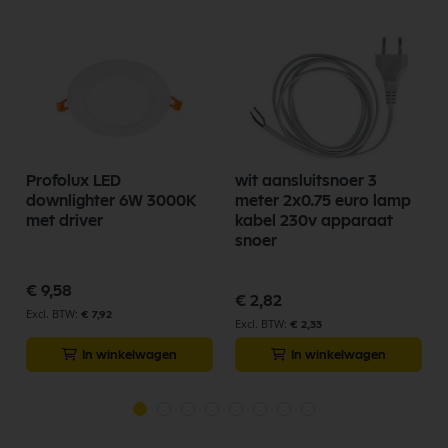
Profolux LED
wit aansluitsnoer 3
downlighter 6W 3000K
meter 2x0.75 euro lamp
met driver
kabel 230v apparaat
snoer
€ 9,58
€ 2,82
€ 7,92
€ 2,33
In winkelwagen
In winkelwagen