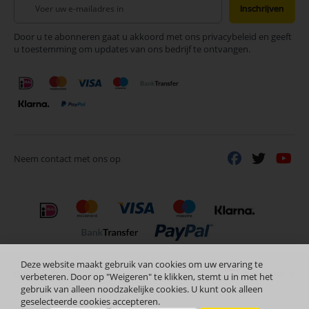
Abonneer
Inschrijven
u
op
Door u te abonneren gaat u akkoord met ons privacybeleid en geeft
onze
u toestemming om updates van ons bedrijf te ontvangen.
nieuwsbrief
Neem contact met ons op
Deze website maakt gebruik van cookies om uw ervaring te
Nederlands
Copyright © 2024 Selectra Hengelo
verbeteren. Door op "Weigeren" te klikken, stemt u in met het
gebruik van alleen noodzakelijke cookies. U kunt ook alleen
geselecteerde cookies accepteren.