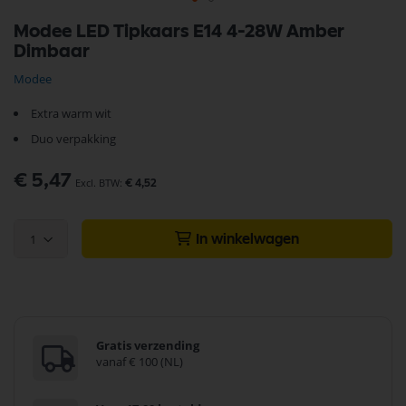
Ga
Modee LED Tipkaars E14 4-28W Amber
naar
Dimbaar
het
begin
Modee
van
de
Extra warm wit
afbeeldingen-
gallerij
Duo verpakking
€ 5,47
€ 4,52
1
In winkelwagen
Gratis verzending
vanaf € 100 (NL)