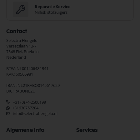
Reparatie Service
Nilfisk stofzuigers
Contact
Selectra Hengelo
Verzetslaan 13-7
7548 EM,
Boekelo
Nederland
BTW: NL001406482B41
KVK: 60566981
IBAN: NL21RABO0145617629
BIC: RABONL2U
+31 (0)74-2500199
+31630757204
info@selectrahengelo.nl
Algemene Info
Services