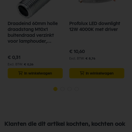
Draadeind 60mm holle
Profolux LED downlight
draadstang M10x1
12W 4000K met driver
buitendraad verzinkt
voor lamphouder,
lampfittingen
€ 10,60
€ 0,31
€ 8,76
€ 0,26
In winkelwagen
In winkelwagen
Klanten die dit artikel kochten, kochten ook