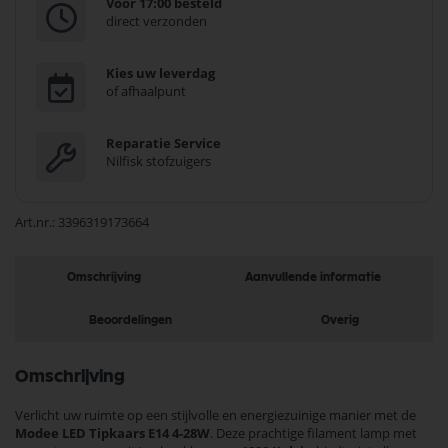
Voor 17:00 besteld
direct verzonden
Kies uw leverdag
of afhaalpunt
Reparatie Service
Nilfisk stofzuigers
Art.nr.
3396319173664
Omschrijving
Aanvullende informatie
Beoordelingen
Overig
Omschrijving
Verlicht uw ruimte op een stijlvolle en energiezuinige manier met de
Modee LED Tipkaars E14 4-28W
. Deze prachtige filament lamp met