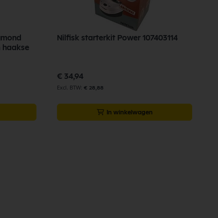
igmond
Nilfisk starterkit Power 107403114
m haakse
€ 34,94
€ 28,88
In winkelwagen