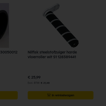
n 30050012
Nilfisk steelstofzuiger harde
N
vloerroller wit S1 128389441
G
Sp
€
pr
€ 25,99
€
€ 21,48
In winkelwagen