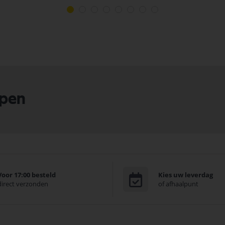
lpen
Voor 17:00 besteld
Kies uw leverdag
direct verzonden
of afhaalpunt