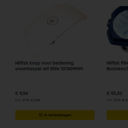
Nilfisk knop voor bediening
Nilfisk fil
snoerhaspel wit Elite 107409999
Business/
€ 9,56
€ 53,52
€ 7,90
€ 4
In winkelwagen