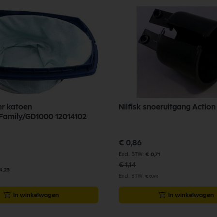
ter katoen
Nilfisk snoeruitgang Actio
Family/GD1000 12014102
Speciale
€ 0,86
prijs
€ 0,71
€ 1,14
4,23
€ 0,94
In winkelwagen
In winkelwagen