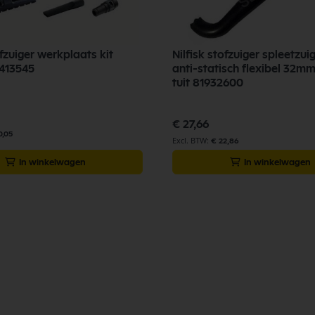
ofzuiger werkplaats kit
Nilfisk stofzuiger spleetzu
413545
anti-statisch flexibel 32m
tuit 81932600
€ 27,66
0,05
€ 22,86
In winkelwagen
In winkelwagen