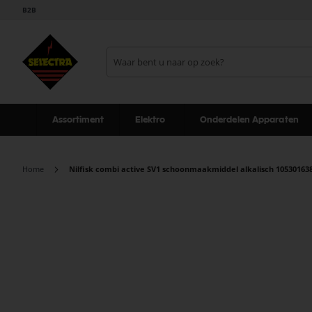
B2B
Assortiment
Elektro
Onderdelen Apparaten
Home
Nilfisk combi active SV1 schoonmaakmiddel alkalisch 10530163
Ga
naar
het
einde
van
de
afbeeldingen-
gallerij