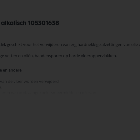
 alkalisch 105301638
el, geschikt voor het verwijderen van erg hardnekkige afzettingen van olie 
rdige vetten en oliën, bandensporen op harde vloeroppervlakken.
lie en andere
van de vloer worden verwijderd
.
jderen van oud, aangekoekt smeermiddel en olie van
erstellingen doeltreffender te laten verlopen.
van harde vloeroppervlakken.
een lager gebruik van schoonmaakmiddel en het bespaart kosten.
ngen in machines te vermijden of voorkomen
lager zijn.