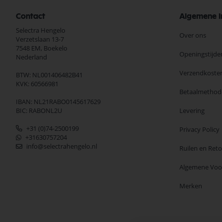
Contact
Algemene I
Selectra Hengelo
Over ons
Verzetslaan 13-7
7548 EM,
Boekelo
Openingstijde
Nederland
Verzendkoste
BTW: NL001406482B41
KVK: 60566981
Betaalmethod
IBAN: NL21RABO0145617629
BIC: RABONL2U
Levering
+31 (0)74-2500199
Privacy Policy
+31630757204
info@selectrahengelo.nl
Ruilen en Ret
Algemene Vo
Merken