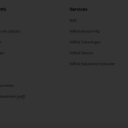
nfo
Services
B2B
n en contact
Nilfiskservice FAQ
n
Nilfisk Tekeningen
en
Nilfisk Service
Nilfisk Reparatie Formulier
ourneren
orwaarden
(pdf)