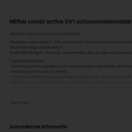
Nilfisk combi active SV1 schoonmaakmiddel
Alkalisch industrieel schoonmaakmiddel
Vloeibaar, sterk alkalisch, licht schuimend industrieel schoonmaakmidd
alkalibestendige oppervlakken.
Doeltreffend tegen: Vloerwas, smeermiddel, olie, dierlijke of plantaa
Toepassingsgebied:
• Slachthuizen en slagerijen: voor het verwijderen van dierlijk vet en o
vervuiling op basis van proteïnen.
• Vloeroppervlakken waarop was werd aangebracht: De oude was kan 
met behulp van CombiActive als voorbereiding op het opnieuw coaten
• Herstellingen of onderhoud aan motoren en chassis: Voor het verwi
motoren, transmissiebehuizingen en asbehuizingen om onderhoud en h
• Werkplaatsen: Om vlekken van olie en smeermiddel te verwijderen 
Toon meer
Productvoordelen:
• Sterke samenstelling voor een doeltreffendere werking zorgt voor 
• Bevat bestanddelen om de vorming van calcium of bijtende afzetti
dankzij CombiActive waardoor de onderhoudskosten aan de uitrusting 
Aanvullende informatie
• Sterk bioafbreekbaar voor een eenvoudige verwijdering.