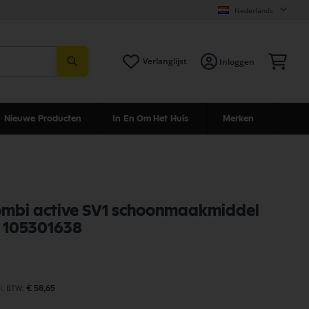
Nederlands
Zoeken
Win
Verlanglijst
Inloggen
Nieuwe Producten
In En Om Het Huis
Merken
combi active SV1 schoonmaakmiddel
h 105301638
€ 58,65