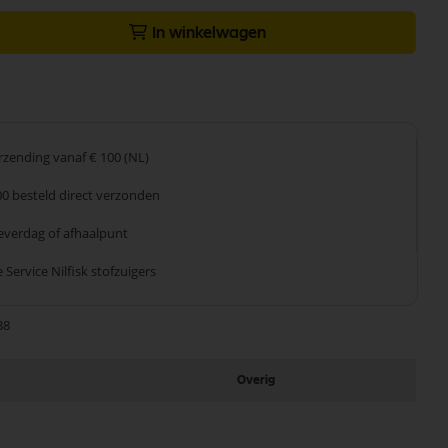
In winkelwagen
erzending
vanaf € 100 (NL)
00 besteld
direct verzonden
leverdag
of afhaalpunt
 Service
Nilfisk stofzuigers
38
Overig