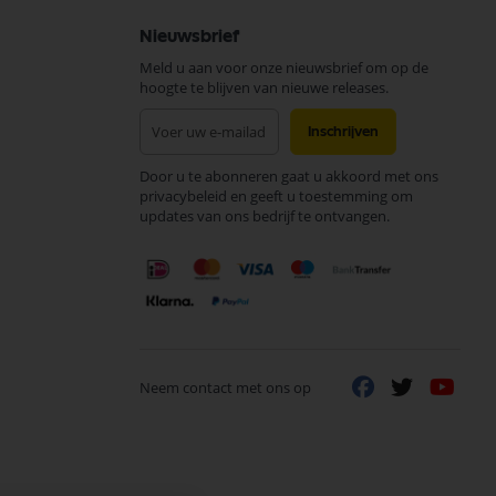
Nieuwsbrief
Meld u aan voor onze nieuwsbrief om op de
hoogte te blijven van nieuwe releases.
Abonneer
Inschrijven
u
op
Door u te abonneren gaat u akkoord met ons
onze
privacybeleid en geeft u toestemming om
nieuwsbrief
updates van ons bedrijf te ontvangen.
Neem contact met ons op