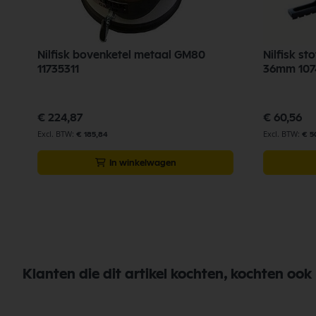
Nilfisk bovenketel metaal GM80
Nilfisk st
11735311
36mm 107
€ 224,87
€ 60,56
€ 185,84
€ 5
In winkelwagen
Klanten die dit artikel kochten, kochten ook