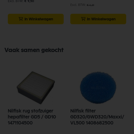
€ 9,50
€ 4,21
In Winkelwagen
In Winkelwagen
Vaak samen gekocht
Nilfisk rug stofzuiger
Nilfisk filter
hepafilter GD5 / GD10
GD320/GWD320/Maxxi/
1471104500
VL500 1408682500