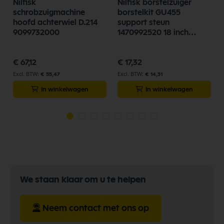
Nilfisk
Nilfisk borstelzuiger
1
schrobzuigmachine
borstelkit GU455
hoofd achterwiel D.214
support steun
9099732000
1470992520 18 inch
45.7cm 1470992520
€ 67,12
€ 17,32
€ 55,47
€ 14,31
In winkelwagen
In winkelwagen
We staan klaar om u te helpen
Neem contact met ons op