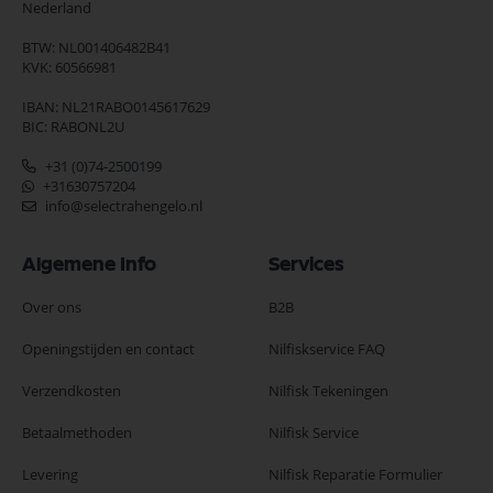
Nederland
BTW: NL001406482B41
KVK: 60566981
IBAN: NL21RABO0145617629
BIC: RABONL2U
+31 (0)74-2500199
+31630757204
info@selectrahengelo.nl
Algemene Info
Services
Over ons
B2B
Openingstijden en contact
Nilfiskservice FAQ
Verzendkosten
Nilfisk Tekeningen
Betaalmethoden
Nilfisk Service
Levering
Nilfisk Reparatie Formulier