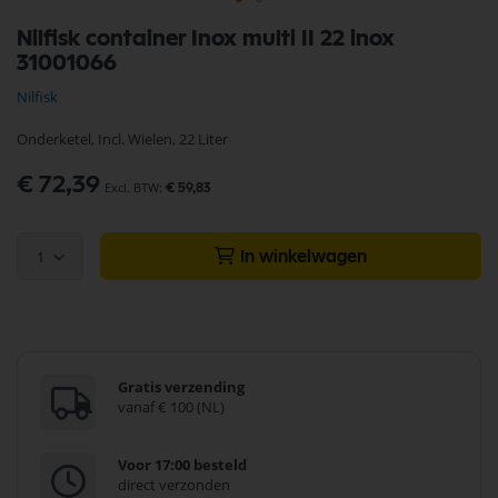
Ga
Nilfisk container Inox multi II 22 inox
naar
31001066
het
begin
Nilfisk
van
de
Onderketel, Incl. Wielen, 22 Liter
afbeeldingen-
gallerij
€ 72,39
€ 59,83
1
In winkelwagen
Gratis verzending
vanaf € 100 (NL)
Voor 17:00 besteld
direct verzonden