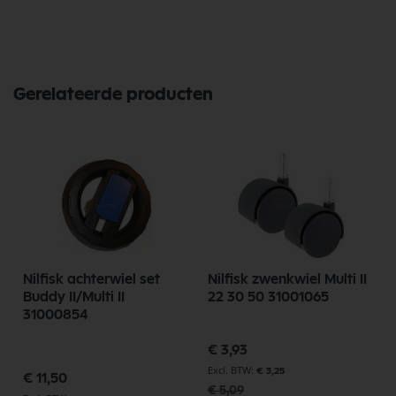
Gerelateerde producten
Nilfisk achterwiel set
Nilfisk zwenkwiel Multi II
Buddy II/Multi II
22 30 50 31001065
31000854
Speciale
€ 3,93
prijs
€ 3,25
€ 11,50
€ 5,09