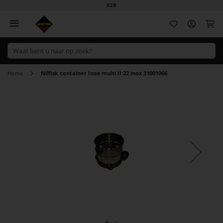
B2B
Wi
Home
Nilfisk container Inox multi II 22 inox 31001066
Ga
naar
het
einde
van
de
afbeeldingen-
gallerij