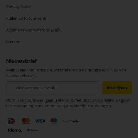
Privacy Policy
Ruilen en Retourneren
Algemene Voorwaarden
(pdf)
Merken
Nieuwsbrief
Meld u aan voor onze nieuwsbrief om op de hoogte te blijven van
nieuwe releases.
Abonneer
Inschrijven
u
op
Door u te abonneren gaat u akkoord met ons privacybeleid en geeft
onze
u toestemming om updates van ons bedrijf te ontvangen.
nieuwsbrief