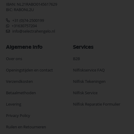
IBAN: NL21RABO0145617629
BIC: RABONL2U
+31 (0)74-2500199
+31630757204
info@selectrahengelo.nl
Algemene Info
Services
Over ons
B2B
Openingstijden en contact
Nilfiskservice FAQ
Verzendkosten
Nilfisk Tekeningen
Betaalmethoden
Nilfisk Service
Levering
Nilfisk Reparatie Formulier
Privacy Policy
Ruilen en Retourneren