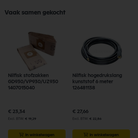
Vaak samen gekocht
s
Nilfisk stofzakken
Nilfisk hogedrukslang
GD930/VP930/UZ930
kunststof 6 meter
1407015040
126481138
€ 23,34
€ 27,66
€ 19,29
€ 22,86
In winkelwagen
In winkelwagen