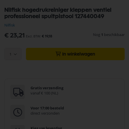
Ga
Nilfisk hogedrukreiniger kleppen ventiel
naar
professioneel spuitpistool 127440049
het
begin
Nilfisk
van
de
Nog
1
beschikbaar
€ 23,21
€ 19,18
afbeeldingen-
gallerij
1
In winkelwagen
Gratis verzending
vanaf € 100 (NL)
Voor 17:00 besteld
direct verzonden
Kies uw leverdag