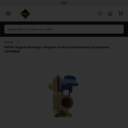
B2B
Wi
Home
Nilfisk hogedrukreiniger kleppen ventiel professioneel spuitpistool
127440049
Ga
naar
het
einde
van
de
afbeeldingen-
gallerij