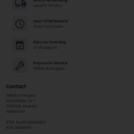
Gratis verzending
vanaf € 100 (NL)
Voor 17:00 besteld
direct verzonden
Kies uw leverdag
of afhaalpunt
Reparatie Service
Nilfisk stofzuigers
Contact
Selectra Hengelo
Verzetslaan 13-7
7548 EM,
Boekelo
Nederland
BTW: NL001406482B41
KVK: 60566981