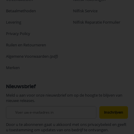
Betaalmethoden
Nilfisk Service
Levering
Nilfisk Reparatie Formulier
Privacy Policy
Ruilen en Retourneren
Algemene Voorwaarden
(pdf)
Merken
Nieuwsbrief
Meld u aan voor onze nieuwsbrief om op de hoogte te blijven van
nieuwe releases.
Abonneer
Inschrijven
u
op
Door u te abonneren gaat u akkoord met ons privacybeleid en geeft
onze
u toestemming om updates van ons bedrijf te ontvangen.
nieuwsbrief