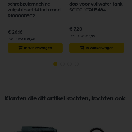
schrobzuigmachine
dop voor vuilwater tank
zuigstripset 14 inch rood
SC100 107413484
i
9100000302
€ 7,20
€ 26,16
€ 5,95
€ 21,62
In winkelwagen
In winkelwagen
Klanten die dit artikel kochten, kochten ook