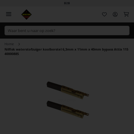
B2B
Wi
Home
Nilfisk waterstofzuiger koolborstel 6,3mm x 11mm x 40mm bypass Attix 115
40000885
Ga
naar
het
einde
van
de
afbeeldingen-
gallerij