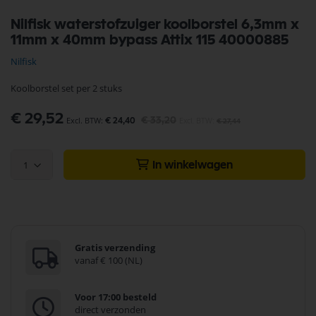
Ga
Nilfisk waterstofzuiger koolborstel 6,3mm x
naar
11mm x 40mm bypass Attix 115 40000885
het
begin
Nilfisk
van
de
Koolborstel set per 2 stuks
afbeeldingen-
gallerij
Speciale
€ 29,52
€ 33,20
€ 24,40
€ 27,44
prijs
1
In winkelwagen
Gratis verzending
vanaf € 100 (NL)
Voor 17:00 besteld
direct verzonden