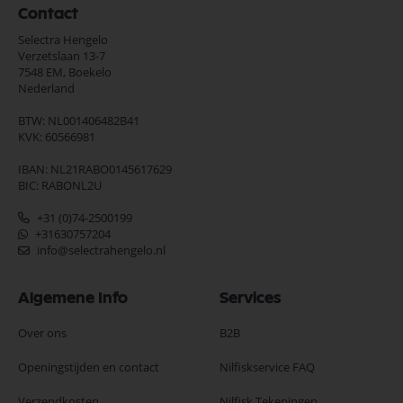
Contact
Selectra Hengelo
Verzetslaan 13-7
7548 EM,
Boekelo
Nederland
BTW: NL001406482B41
KVK: 60566981
IBAN: NL21RABO0145617629
BIC: RABONL2U
+31 (0)74-2500199
+31630757204
info@selectrahengelo.nl
Algemene Info
Services
Over ons
B2B
Openingstijden en contact
Nilfiskservice FAQ
Verzendkosten
Nilfisk Tekeningen