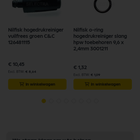
Nilfisk hogedrukreiniger
Nilfisk o-ring
vuilfrees groen C&C
hogedrukreiniger slang
126481115
hpw toebehoren 9,6 x
2,4mm 3001211
€ 10,45
€ 1,32
€ 8,64
€ 1,09
In winkelwagen
In winkelwagen