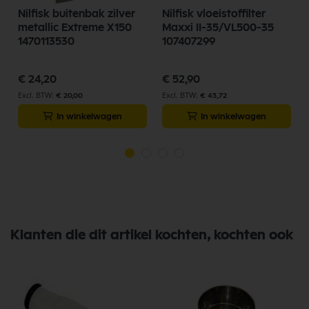
Nilfisk buitenbak zilver
Nilfisk vloeistoffilter
metallic Extreme X150
Maxxi II-35/VL500-35
1470113530
107407299
€ 24,20
€ 52,90
€ 20,00
€ 43,72
In winkelwagen
In winkelwagen
Klanten die dit artikel kochten, kochten ook