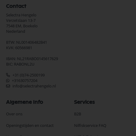
Contact
Selectra Hengelo
Verzetslaan 13-7
7548 EM,
Boekelo
Nederland
BTW: NL001406482B41
KVK: 60566981
IBAN: NL21RABO0145617629
BIC: RABONL2U
+31 (0)74-2500199
+31630757204
info@selectrahengelo.nl
Algemene Info
Services
Over ons
B2B
Openingstijden en contact
Nilfiskservice FAQ