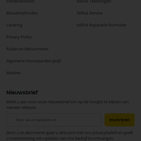
Verzendkosten
Nilfisk Tekeningen
Betaalmethoden
Nilfisk Service
Levering
Nilfisk Reparatie Formulier
Privacy Policy
Ruilen en Retourneren
Algemene Voorwaarden
(pdf)
Merken
Nieuwsbrief
Meld u aan voor onze nieuwsbrief om op de hoogte te blijven van
nieuwe releases.
Abonneer
Inschrijven
u
op
Door u te abonneren gaat u akkoord met ons privacybeleid en geeft
onze
u toestemming om updates van ons bedrijf te ontvangen.
nieuwsbrief