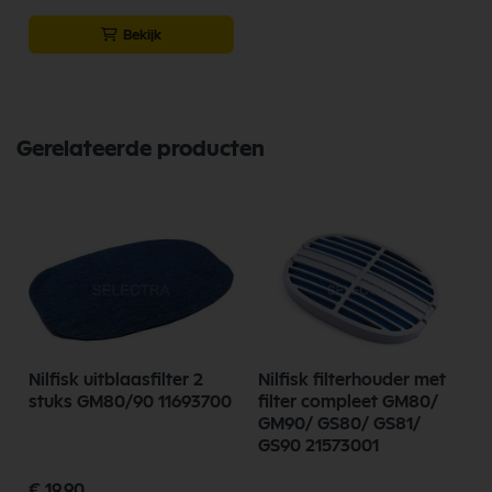
Bekijk
Gerelateerde producten
Nilfisk uitblaasfilter 2
Nilfisk filterhouder met
stuks GM80/90 11693700
filter compleet GM80/
GM90/ GS80/ GS81/
GS90 21573001
€ 19,90