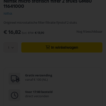
Nilfisk micro statisch filter 2 stuks GM80
naar
11641000
het
begin
Nilfisk
van
de
Origineel microstatische filter filtratie fijnstof 2 stuks
afbeeldingen-
gallerij
Nog
1
beschikbaar
€ 16,82
€ 13,90
1
In winkelwagen
Gratis verzending
vanaf € 100 (NL)
Voor 17:00 besteld
direct verzonden