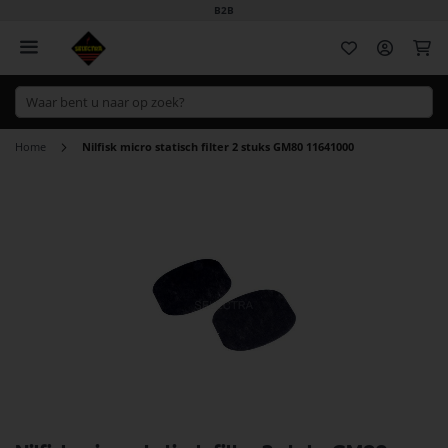
B2B
Wi
Home
Nilfisk micro statisch filter 2 stuks GM80 11641000
Ga
naar
het
einde
van
de
afbeeldingen-
gallerij
Ga