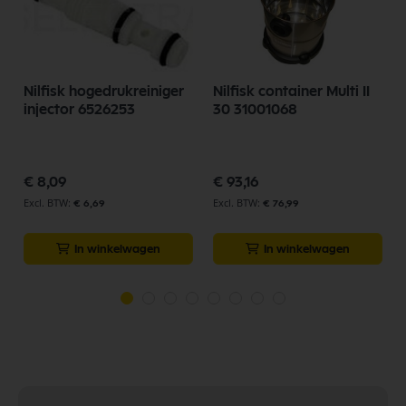
Nilfisk hogedrukreiniger
Nilfisk container Multi II
injector 6526253
30 31001068
€ 8,09
€ 93,16
€ 6,69
€ 76,99
In winkelwagen
In winkelwagen