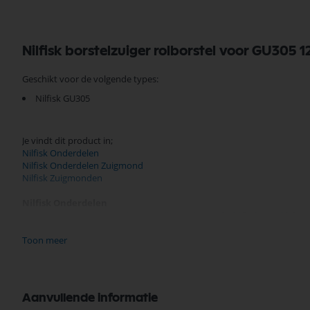
Nilfisk borstelzuiger rolborstel voor GU305
Geschikt voor de volgende types:
Nilfisk GU305
Je vindt dit product in;
Nilfisk Onderdelen
Nilfisk Onderdelen Zuigmond
Nilfisk Zuigmonden
Nilfisk Onderdelen
Koop nu de Nilfisk borstelzuiger rolborstel voor GU305 12 inch 30.5cm
uitgebreid assortiment, scherpe prijzen, en snelle levering. Ontdek d
Toon meer
Bekijk meer Nilfisk Onderdelen
Aanvullende informatie