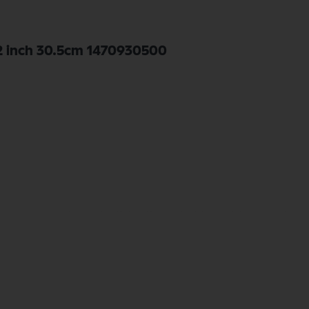
 12 inch 30.5cm 1470930500
 1470930500 van het merk Nilfisk. Nilfisk Onderdelen biedt hoogwaardige op
e kwaliteit en betrouwbaarheid van Nilfisk Onderdelen vandaag nog en bestel