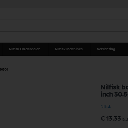
Nilfisk Onderdelen
Nilfisk Machines
Verlichting
930500
Nilfisk b
inch 30
Nilfisk
€ 13,33