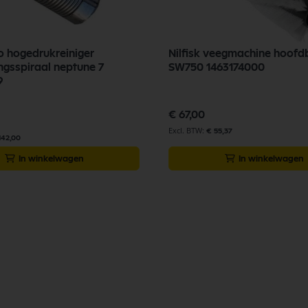
to hogedrukreiniger
Nilfisk veegmachine hoofd
gsspiraal neptune 7
SW750 1463174000
9
€ 67,00
€ 55,37
142,00
In winkelwagen
In winkelwagen