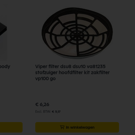
 body
Viper filter dsu8 dsu10 va81235
N
stofzuiger hoofdfilter kit zakfilter
4
vp100 go
Sp
€
pr
€ 6,26
€
€ 5,17
In winkelwagen