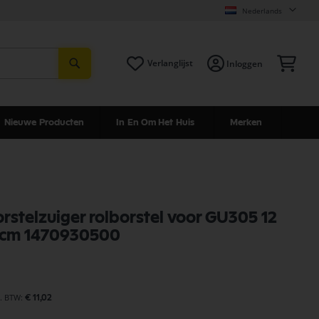
Nederlands
Zoeken
Win
Verlanglijst
Inloggen
Nieuwe Producten
In En Om Het Huis
Merken
orstelzuiger rolborstel voor GU305 12
.5cm 1470930500
€ 11,02