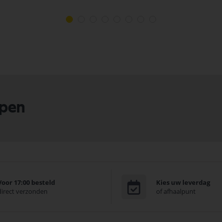
lpen
Voor 17:00 besteld
Kies uw leverdag
direct verzonden
of afhaalpunt