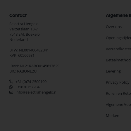
Contact
Algemene I
Selectra Hengelo
Over ons
Verzetslaan 13-7
7548 EM,
Boekelo
Openingstijde
Nederland
Verzendkoste
BTW: NL001406482B41
KVK: 60566981
Betaalmethod
IBAN: NL21RABO0145617629
BIC: RABONL2U
Levering
+31 (0)74-2500199
Privacy Policy
+31630757204
info@selectrahengelo.nl
Ruilen en Ret
Algemene Vo
Merken