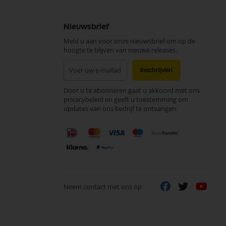
Nieuwsbrief
Meld u aan voor onze nieuwsbrief om op de
hoogte te blijven van nieuwe releases.
Abonneer
Inschrijven
u
op
Door u te abonneren gaat u akkoord met ons
onze
privacybeleid en geeft u toestemming om
nieuwsbrief
updates van ons bedrijf te ontvangen.
Neem contact met ons op