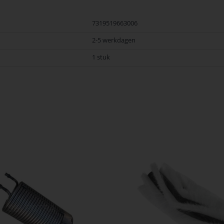
7319519663006
2-5 werkdagen
1 stuk