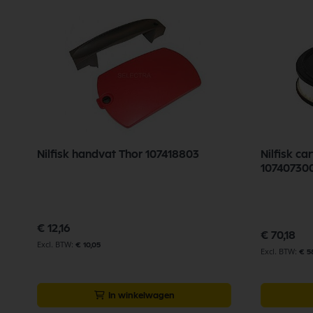
Nilfisk handvat Thor 107418803
Nilfisk ca
10740730
€ 12,16
€ 70,18
€ 10,05
€ 5
In winkelwagen