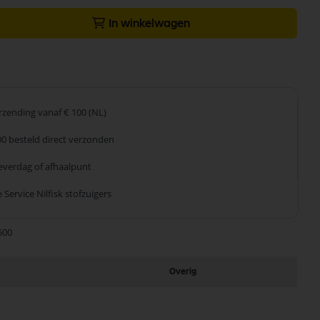
In winkelwagen
erzending
vanaf € 100 (NL)
00 besteld
direct verzonden
leverdag
of afhaalpunt
 Service
Nilfisk stofzuigers
500
Overig