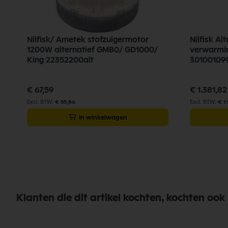
Nilfisk/ Ametek stofzuigermotor
Nilfisk Al
1200W alternatief GM80/ GD1000/
verwarmin
King 22352200alt
30100109
€ 67,59
€ 1.381,82
€ 55,86
€ 1.
In winkelwagen
Klanten die dit artikel kochten, kochten ook