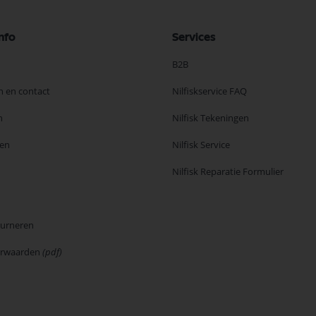
nfo
Services
B2B
n en contact
Nilfiskservice FAQ
n
Nilfisk Tekeningen
en
Nilfisk Service
Nilfisk Reparatie Formulier
ourneren
orwaarden
(pdf)