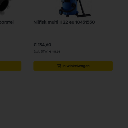
borstel
Nilfisk multi II 22 eu 18451550
€ 134,60
€ 111,24
In winkelwagen