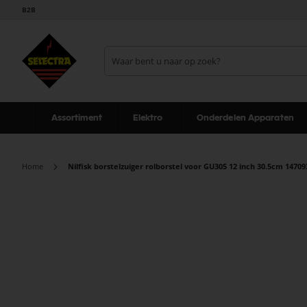
B2B
Assortiment
Elektro
Onderdelen Apparaten
Home
Nilfisk borstelzuiger rolborstel voor GU305 12 inch 30.5cm 1470
Ga
naar
het
einde
van
de
afbeeldingen-
gallerij