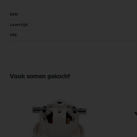
Meer
EAN
informatie
Levertijd
VPE
Vaak samen gekocht