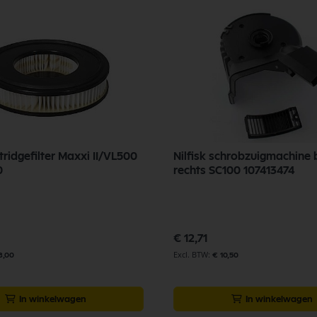
rtridgefilter Maxxi II/VL500
Nilfisk schrobzuigmachine
0
rechts SC100 107413474
€ 12,71
8,00
€ 10,50
In winkelwagen
In winkelwagen