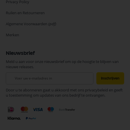
Privacy Policy
Ruilen en Retourneren
Algemene Voorwaarden
(pdf)
Merken
Nieuwsbrief
Meld u aan voor onze nieuwsbrief om op de hoogte te blijven van
nieuwe releases.
Abonneer
Inschrijven
u
op
Door u te abonneren gaat u akkoord met ons privacybeleid en geeft
onze
u toestemming om updates van ons bedrijf te ontvangen.
nieuwsbrief