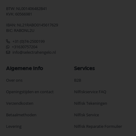
BTW: NL001406482B41
KVK: 60566981
IBAN: NL21RABO0145617629
BIC: RABONL2U
+31 (0)74-2500199
+31630757204
info@selectrahengelo.nl
Algemene Info
Services
Over ons
B2B
Openingstijden en contact
Nilfiskservice FAQ
Verzendkosten
Nilfisk Tekeningen
Betaalmethoden
Nilfisk Service
Levering
Nilfisk Reparatie Formulier