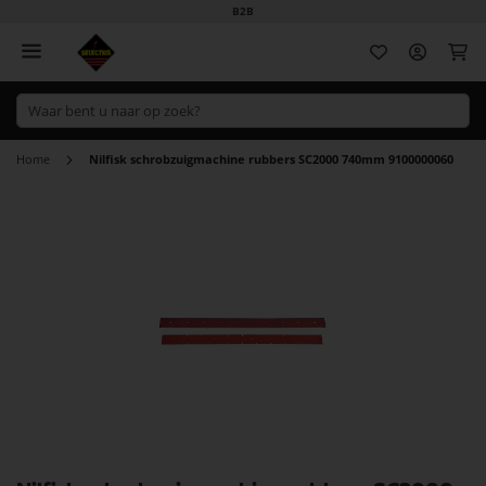
B2B
Wi
Home
Nilfisk schrobzuigmachine rubbers SC2000 740mm 9100000060
Ga
naar
het
einde
van
de
afbeeldingen-
gallerij
Ga