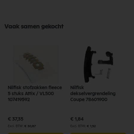
Vaak samen gekocht
Nilfisk stofzakken fleece
Nilfisk
5 stuks Attix / VL500
dekselvergrendeling
107419592
Coupe 78601900
€ 37,35
€ 1,84
€ 30,87
€ 1,52