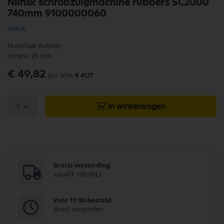
Nilfisk schrobzuigmachine rubbers SC2000
naar
740mm 9100000060
het
begin
Nilfisk
van
de
Materiaal: Rubber
afbeeldingen-
Lengte: 29 inch
gallerij
€ 49,82
€ 41,17
1
In winkelwagen
Gratis verzending
vanaf € 100 (NL)
Voor 17:00 besteld
direct verzonden