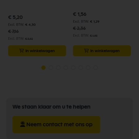
Speciale
€ 1,56
Speciale
prijs
€ 5,20
prijs
€ 1,29
€ 4,30
€ 2,36
€ 7,16
€ 1,95
€ 5,92
In winkelwagen
In winkelwagen
We staan klaar om u te helpen
Neem contact met ons op