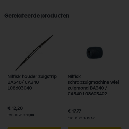
Gerelateerde producten
Nilfisk houder zuigstrip
Nilfisk
BA340/ CA340
schrobzuigmachine wiel
L08603040
zuigmond BA340 /
CA340 L08603402
€ 12,20
€ 17,77
€ 10,08
€ 14,69