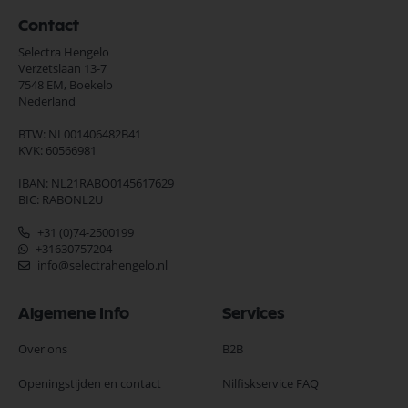
Contact
Selectra Hengelo
Verzetslaan 13-7
7548 EM,
Boekelo
Nederland
BTW: NL001406482B41
KVK: 60566981
IBAN: NL21RABO0145617629
BIC: RABONL2U
+31 (0)74-2500199
+31630757204
info@selectrahengelo.nl
Algemene Info
Services
Over ons
B2B
Openingstijden en contact
Nilfiskservice FAQ