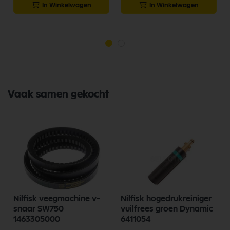
In Winkelwagen
In Winkelwagen
Vaak samen gekocht
d
Nilfisk veegmachine v-
Nilfisk hogedrukreiniger
snaar SW750
vuilfrees groen Dynamic
1463305000
6411054