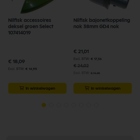
5
Nilfisk accessoires
Nilfisk bajonetkoppeling
deksel groen Select
nok 38mm GD4 nok
a
107414019
Speciale
€ 21,01
prijs
p
€ 17,36
€ 18,09
€ 24,02
€ 14,95
€ 19,85
In winkelwagen
In winkelwagen