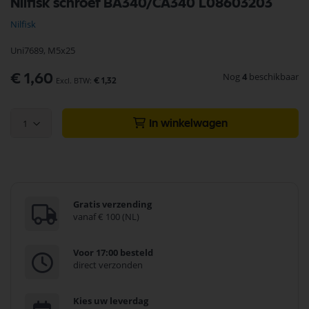
Nilfisk schroef BA340/CA340 L08603203
naar
het
Nilfisk
begin
van
Uni7689, M5x25
de
afbeeldingen-
Nog
4
beschikbaar
€ 1,60
gallerij
€ 1,32
1
In winkelwagen
Gratis verzending
vanaf € 100 (NL)
Voor 17:00 besteld
direct verzonden
Kies uw leverdag