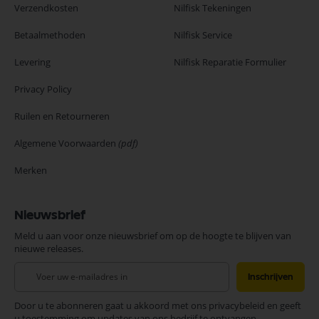
Verzendkosten
Nilfisk Tekeningen
Betaalmethoden
Nilfisk Service
Levering
Nilfisk Reparatie Formulier
Privacy Policy
Ruilen en Retourneren
Algemene Voorwaarden
(pdf)
Merken
Nieuwsbrief
Meld u aan voor onze nieuwsbrief om op de hoogte te blijven van
nieuwe releases.
Abonneer
Inschrijven
u
op
Door u te abonneren gaat u akkoord met ons privacybeleid en geeft
onze
u toestemming om updates van ons bedrijf te ontvangen.