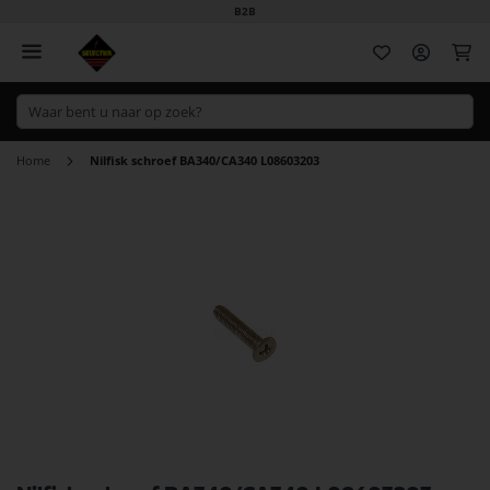
B2B
Wi
Home
Nilfisk schroef BA340/CA340 L08603203
Ga
naar
het
einde
van
de
afbeeldingen-
gallerij
Ga