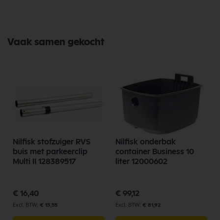
Vaak samen gekocht
Nilfisk stofzuiger RVS
Nilfisk onderbak
buis met parkeerclip
container Business 10
Multi II 128389517
liter 12000602
€ 16,40
€ 99,12
€ 13,55
€ 81,92