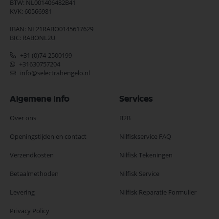
BTW: NL001406482B41
KVK: 60566981
IBAN: NL21RABO0145617629
BIC: RABONL2U
+31 (0)74-2500199
+31630757204
info@selectrahengelo.nl
Algemene Info
Services
Over ons
B2B
Openingstijden en contact
Nilfiskservice FAQ
Verzendkosten
Nilfisk Tekeningen
Betaalmethoden
Nilfisk Service
Levering
Nilfisk Reparatie Formulier
Privacy Policy