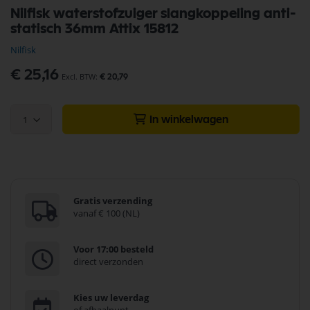
Ga
Nilfisk waterstofzuiger slangkoppeling anti-
naar
statisch 36mm Attix 15812
het
begin
Nilfisk
van
de
€ 25,16
€ 20,79
afbeeldingen-
gallerij
1
In winkelwagen
Gratis verzending
vanaf € 100 (NL)
Voor 17:00 besteld
direct verzonden
Kies uw leverdag