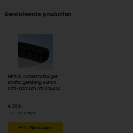
Gerelateerde producten
Nilfisk waterstofzuiger
stofzuigerslang 36mm
anti-statisch Attix 15312
€ 35,11
€ 29,02
In Winkelwagen