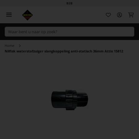
B2B
Wi
Home
Nilfisk waterstofzuiger slangkoppeling anti-statisch 36mm Attix 15812
Ga
naar
het
einde
van
de
afbeeldingen-
gallerij