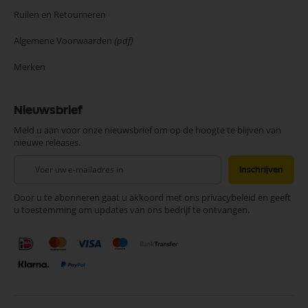
Ruilen en Retourneren
Algemene Voorwaarden
(pdf)
Merken
Nieuwsbrief
Meld u aan voor onze nieuwsbrief om op de hoogte te blijven van
nieuwe releases.
Abonneer
Inschrijven
u
op
Door u te abonneren gaat u akkoord met ons privacybeleid en geeft
onze
u toestemming om updates van ons bedrijf te ontvangen.
nieuwsbrief