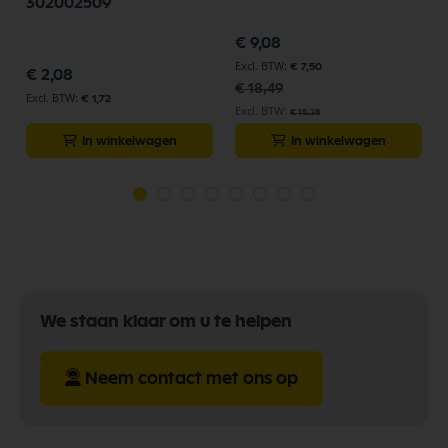
302002509
Speciale
€ 9,08
prijs
€ 7,50
€ 2,08
€ 18,49
€ 1,72
€ 15,28
In winkelwagen
In winkelwagen
We staan klaar om u te helpen
Neem contact met ons op