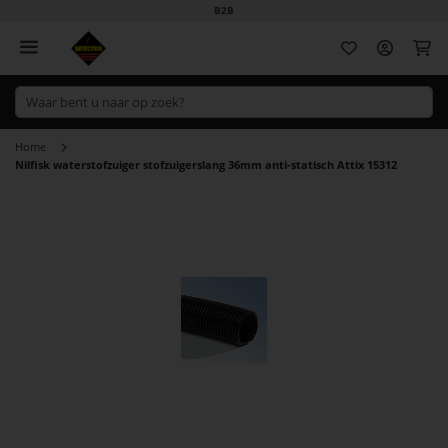
B2B
Wi
Home
Nilfisk waterstofzuiger stofzuigerslang 36mm anti-statisch Attix 15312
Ga
naar
het
einde
van
de
afbeeldingen-
gallerij