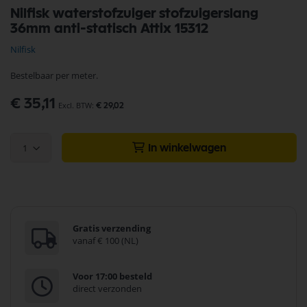
Ga
Nilfisk waterstofzuiger stofzuigerslang
naar
36mm anti-statisch Attix 15312
het
begin
Nilfisk
van
de
Bestelbaar per meter.
afbeeldingen-
gallerij
€ 35,11
€ 29,02
1
In winkelwagen
Gratis verzending
vanaf € 100 (NL)
Voor 17:00 besteld
direct verzonden