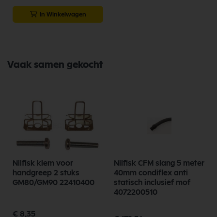
In Winkelwagen
Vaak samen gekocht
Nilfisk klem voor
Nilfisk CFM slang 5 meter
4
handgreep 2 stuks
40mm condiflex anti
GM80/GM90 22410400
statisch inclusief mof
4072200510
€ 8,35