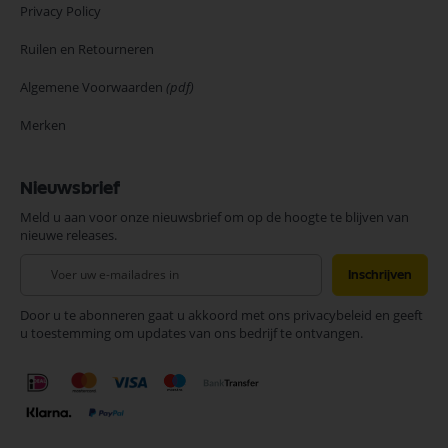
Privacy Policy
Ruilen en Retourneren
Algemene Voorwaarden
(pdf)
Merken
Nieuwsbrief
Meld u aan voor onze nieuwsbrief om op de hoogte te blijven van
nieuwe releases.
Abonneer
Inschrijven
u
op
Door u te abonneren gaat u akkoord met ons privacybeleid en geeft
onze
u toestemming om updates van ons bedrijf te ontvangen.
nieuwsbrief