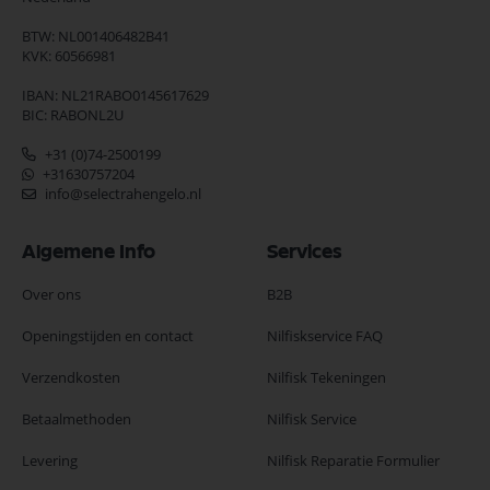
BTW: NL001406482B41
KVK: 60566981
IBAN: NL21RABO0145617629
BIC: RABONL2U
+31 (0)74-2500199
+31630757204
info@selectrahengelo.nl
Algemene Info
Services
Over ons
B2B
Openingstijden en contact
Nilfiskservice FAQ
Verzendkosten
Nilfisk Tekeningen
Betaalmethoden
Nilfisk Service
Levering
Nilfisk Reparatie Formulier