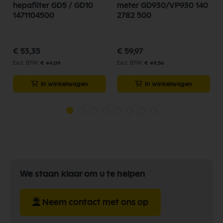
hepafilter GD5 / GD10
meter GD930/VP930 140
1471104500
2782 500
€ 53,35
€ 59,97
€ 44,09
€ 49,56
In winkelwagen
In winkelwagen
We staan klaar om u te helpen
Neem contact met ons op