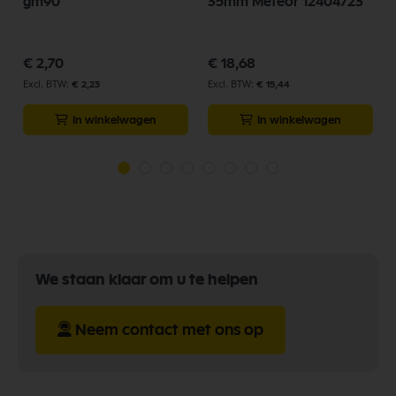
gm90
35mm Meteor 12404723
€ 2,70
€ 18,68
€ 2,23
€ 15,44
In winkelwagen
In winkelwagen
We staan klaar om u te helpen
Neem contact met ons op