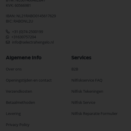
BTW: NL001406482B41
KVK: 60566981
IBAN: NL21RABO0145617629
BIC: RABONL2U
+31 (0)74-2500199
+31630757204
info@selectrahengelo.nl
Algemene Info
Services
Over ons
B2B
Openingstijden en contact
Nilfiskservice FAQ
Verzendkosten
Nilfisk Tekeningen
Betaalmethoden
Nilfisk Service
Levering
Nilfisk Reparatie Formulier
Privacy Policy