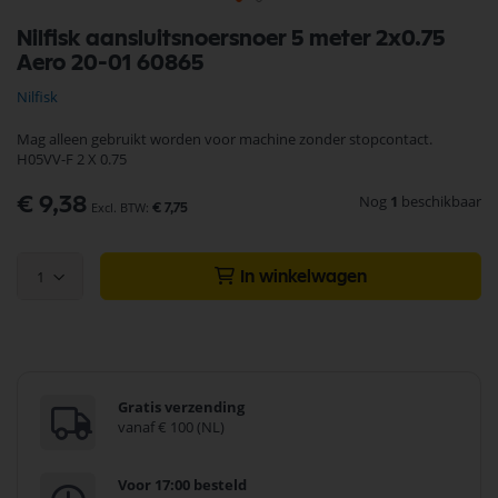
Ga
Nilfisk aansluitsnoersnoer 5 meter 2x0.75
naar
Aero 20-01 60865
het
begin
Nilfisk
van
de
Mag alleen gebruikt worden voor machine zonder stopcontact.
afbeeldingen-
H05VV-F 2 X 0.75
gallerij
Nog
1
beschikbaar
€ 9,38
€ 7,75
1
In winkelwagen
Gratis verzending
vanaf € 100 (NL)
Voor 17:00 besteld