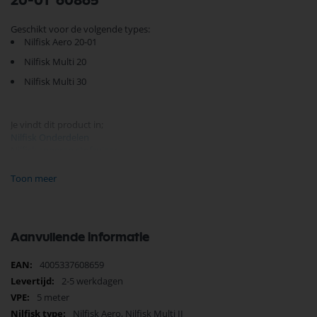
20-01 60865
Geschikt voor de volgende types:
Nilfisk Aero 20-01
Nilfisk Multi 20
Nilfisk Multi 30
Je vindt dit product in;
Nilfisk Onderdelen
Nilfisk snoeren stofzuiger
Nilfisk snoeren / haspels
Nilfisk Multi II
Toon meer
Elektrisch
Zoeken op type Nilfisk stofzuiger
Nilfisk Nat-Droogzuigers onderdelen
Elektrische
Aanvullende informatie
Nilfisk Aero
Elektrisch
Meer
4005337608659
informatie
Nilfisk Onderdelen
2-5 werkdagen
Koop nu de Nilfisk aansluitsnoersnoer 5 meter 2x0.75 Aero 20-01
5 meter
60865 van het merk Nilfisk. Nilfisk Onderdelen biedt hoogwaardige
Nilfisk Aero, Nilfisk Multi II
oplossingen voor diverse toepassingen. Bij Selectra Hengelo vindt u