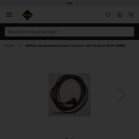
B2B
Wi
Home
Nilfisk aansluitsnoersnoer 5 meter 2x0.75 Aero 20-01 60865
Ga
naar
het
einde
van
de
afbeeldingen-
gallerij