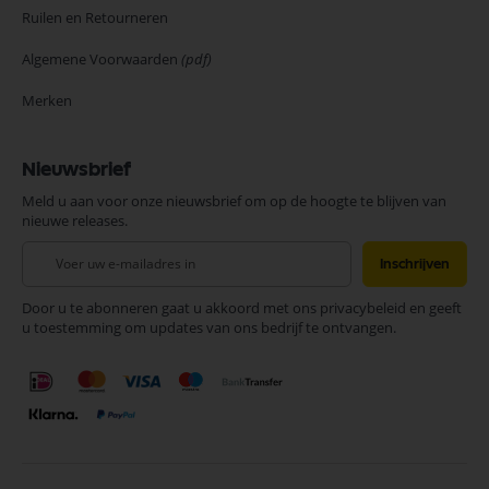
Ruilen en Retourneren
Algemene Voorwaarden
(pdf)
Merken
Nieuwsbrief
Meld u aan voor onze nieuwsbrief om op de hoogte te blijven van
nieuwe releases.
Abonneer
Inschrijven
u
op
Door u te abonneren gaat u akkoord met ons privacybeleid en geeft
onze
u toestemming om updates van ons bedrijf te ontvangen.
nieuwsbrief