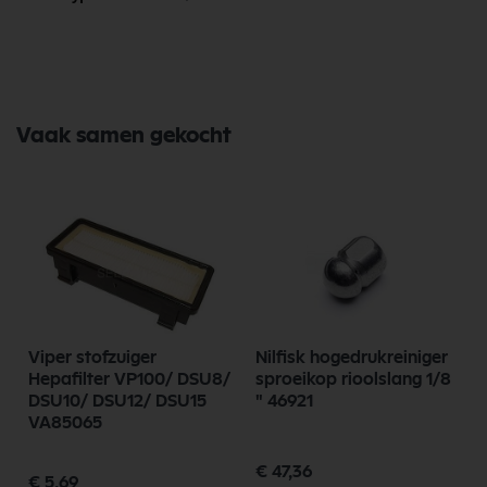
een uitgebreid assortiment, scherpe prijzen, en snelle levering. Ontdek
de kwaliteit en betrouwbaarheid van Nilfisk Onderdelen vandaag nog
en bestel eenvoudig online.
Bekijk meer Nilfisk Onderdelen
Vaak samen gekocht
Viper stofzuiger
Nilfisk hogedrukreiniger
Hepafilter VP100/ DSU8/
sproeikop rioolslang 1/8
DSU10/ DSU12/ DSU15
" 46921
VA85065
€ 47,36
€ 5,69