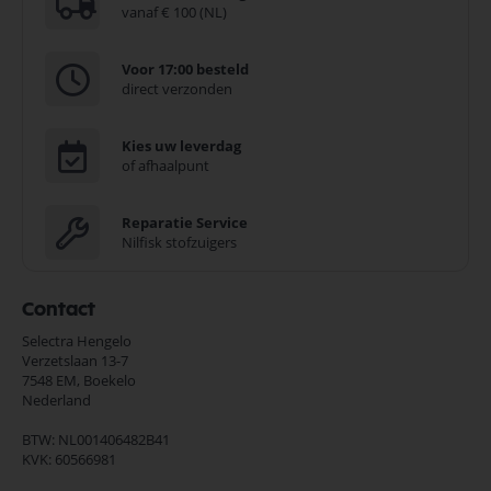
vanaf € 100 (NL)
Voor 17:00 besteld
direct verzonden
Kies uw leverdag
of afhaalpunt
Reparatie Service
Nilfisk stofzuigers
Contact
Selectra Hengelo
Verzetslaan 13-7
7548 EM,
Boekelo
Nederland
BTW: NL001406482B41
KVK: 60566981