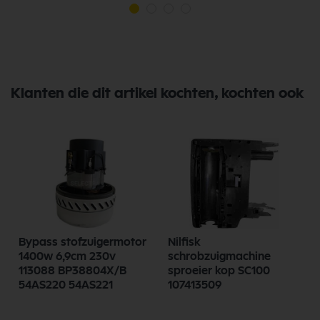
Klanten die dit artikel kochten, kochten ook
Bypass stofzuigermotor
Nilfisk
1400w 6,9cm 230v
schrobzuigmachine
113088 BP38804X/B
sproeier kop SC100
54AS220 54AS221
107413509