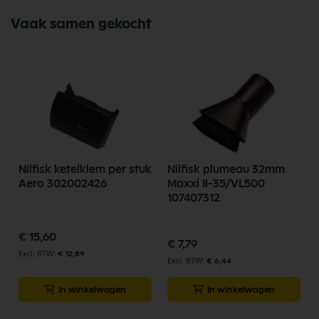
Vaak samen gekocht
Nilfisk ketelklem per stuk
Nilfisk plumeau 32mm
Aero 302002426
Maxxi II-35/VL500
107407312
€ 15,60
€ 7,79
€ 12,89
€ 6,44
In winkelwagen
In winkelwagen