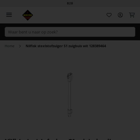
B2B
Wi
Home
Nilfisk steelstofzuiger S1 zuigbuis wit 128389464
Ga
naar
het
einde
van
de
afbeeldingen-
gallerij
Ga