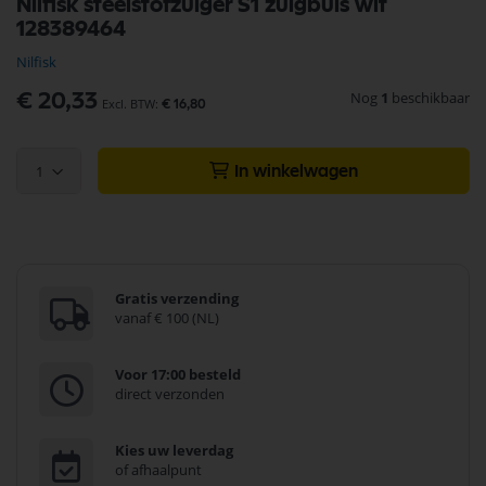
Nilfisk steelstofzuiger S1 zuigbuis wit
naar
128389464
het
begin
Nilfisk
van
de
Nog
1
beschikbaar
€ 20,33
€ 16,80
afbeeldingen-
gallerij
1
In winkelwagen
Gratis verzending
vanaf € 100 (NL)
Voor 17:00 besteld
direct verzonden
Kies uw leverdag
of afhaalpunt