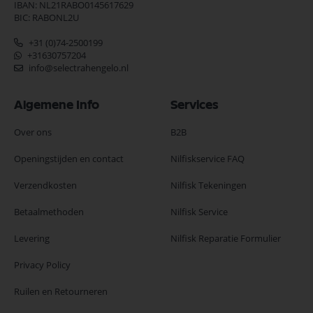
IBAN: NL21RABO0145617629
BIC: RABONL2U
+31 (0)74-2500199
+31630757204
info@selectrahengelo.nl
Algemene Info
Services
Over ons
B2B
Openingstijden en contact
Nilfiskservice FAQ
Verzendkosten
Nilfisk Tekeningen
Betaalmethoden
Nilfisk Service
Levering
Nilfisk Reparatie Formulier
Privacy Policy
Ruilen en Retourneren