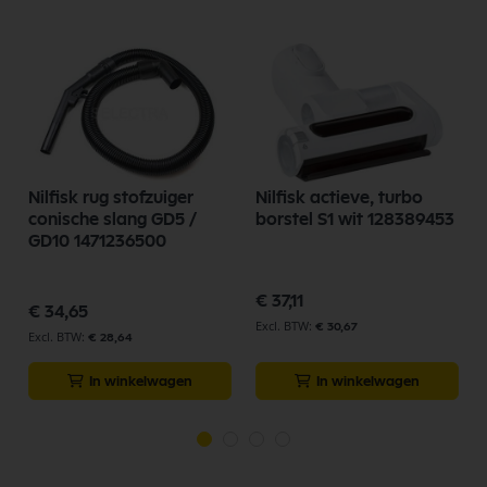
Nilfisk rug stofzuiger
Nilfisk actieve, turbo
conische slang GD5 /
borstel S1 wit 128389453
5
GD10 1471236500
€ 37,11
€ 34,65
€ 30,67
€ 28,64
In winkelwagen
In winkelwagen