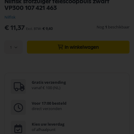
Nilfisk stofzuiger telescoopbuis zwart
naar
VP300 107 421 463
het
begin
Nilfisk
van
de
Nog
1
beschikbaar
€ 11,37
€ 9,40
afbeeldingen-
gallerij
1
In winkelwagen
Gratis verzending
vanaf € 100 (NL)
Voor 17:00 besteld
direct verzonden
Kies uw leverdag
of afhaalpunt