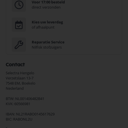
Voor 17:00 besteld
direct verzonden
Kies uw leverdag
of afhaalpunt
Reparatie Service
Nilfisk stofzuigers
Contact
Selectra Hengelo
Verzetslaan 13-7
7548 EM,
Boekelo
Nederland
BTW: NL001406482B41
KVK: 60566981
IBAN: NL21RABO0145617629
BIC: RABONL2U