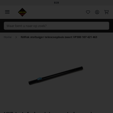
B2B
Wi
Home
Nilfisk stofzuiger telescoopbuis zwart VP300 107 421 463
Ga
naar
het
einde
van
de
afbeeldingen-
gallerij
Ga