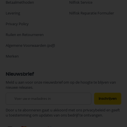
Betaalmethoden
Nilfisk Service
Levering
Nilfisk Reparatie Formulier
Privacy Policy
Ruilen en Retourneren
Algemene Voorwaarden
(pdf)
Merken
Nieuwsbrief
Meld u aan voor onze nieuwsbrief om op de hoogte te blijven van
nieuwe releases.
Abonneer
Inschrijven
u
op
Door u te abonneren gaat u akkoord met ons privacybeleid en geeft
onze
u toestemming om updates van ons bedrijf te ontvangen.
nieuwsbrief