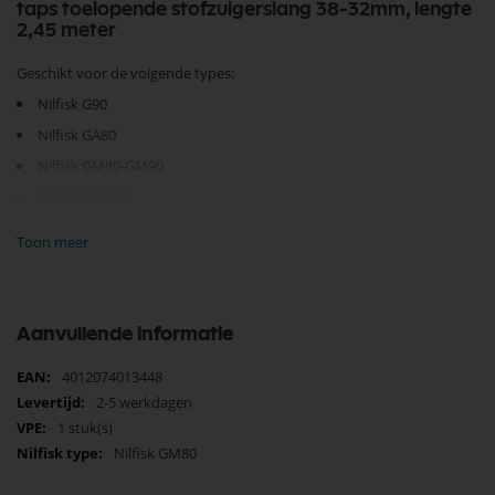
taps toelopende stofzuigerslang 38-32mm, lengte
2,45 meter
Geschikt voor de volgende types:
Nilfisk G90
Nilfisk GA80
Nilfisk GM80-GM90
Nilfisk GM80P
Nilfisk GMP80
Toon meer
Nilfisk GS80-GS90
Nilfisk GM200-GM300-GM400-GM500
Nilfisk King
Aanvullende informatie
Nilfisk GD90
Meer
4012074013448
informatie
2-5 werkdagen
1 stuk(s)
Je vindt dit product in;
Nilfisk GM80
Nilfisk stofzuigerslangen
Nilfisk GM80