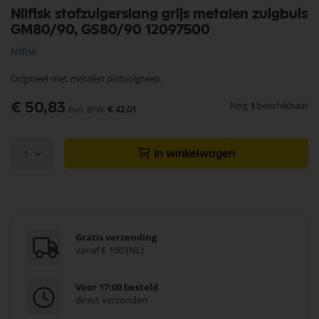
Ga
Nilfisk stofzuigerslang grijs metalen zuigbuis
naar
GM80/90, GS80/90 12097500
het
begin
Nilfisk
van
de
Origineel met metalen pistoolgreep.
afbeeldingen-
gallerij
Nog
1
beschikbaar
€ 50,83
€ 42,01
1
In winkelwagen
Gratis verzending
vanaf € 100 (NL)
Voor 17:00 besteld
direct verzonden