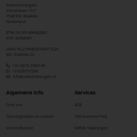
Selectra Hengelo
Verzetslaan 13-7
7548 EM,
Boekelo
Nederland
BTW: NL001406482B41
KVK: 60566981
IBAN: NL21RABO0145617629
BIC: RABONL2U
+31 (0)74-2500199
+31630757204
info@selectrahengelo.nl
Algemene Info
Services
Over ons
B2B
Openingstijden en contact
Nilfiskservice FAQ
Verzendkosten
Nilfisk Tekeningen