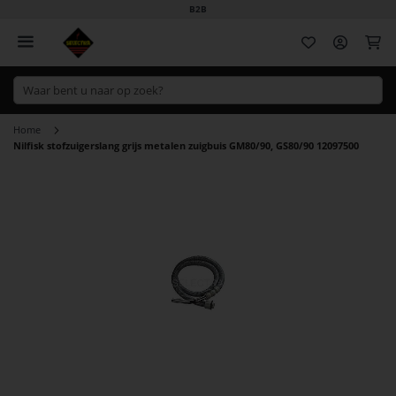
B2B
Wi
Home
Nilfisk stofzuigerslang grijs metalen zuigbuis GM80/90, GS80/90 12097500
Ga
naar
het
einde
van
de
afbeeldingen-
gallerij