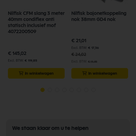
Nilfisk CFM slang 3 meter
Nilfisk bajonetkoppeling
40mm condiflex anti
nok 38mm GD4 nok
statisch inclusief mof
4072200509
Speciale
€ 21,01
prijs
€ 17,36
€ 145,02
€ 24,02
€ 119,85
€ 19,85
In winkelwagen
In winkelwagen
We staan klaar om u te helpen