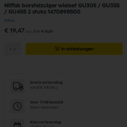
Ga
Nilfisk borstelzuiger wielset GU305 / GU355
naar
/ GU455 2 stuks 1470898500
het
begin
Nilfisk
van
de
€ 19,47
€ 16,09
afbeeldingen-
gallerij
1
In winkelwagen
Gratis verzending
vanaf € 100 (NL)
Voor 17:00 besteld
direct verzonden
Kies uw leverdag