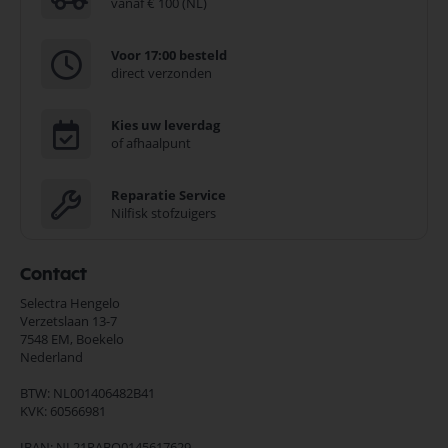
vanaf € 100 (NL)
Voor 17:00 besteld
direct verzonden
Kies uw leverdag
of afhaalpunt
Reparatie Service
Nilfisk stofzuigers
Contact
Selectra Hengelo
Verzetslaan 13-7
7548 EM,
Boekelo
Nederland
BTW: NL001406482B41
KVK: 60566981
IBAN: NL21RABO0145617629