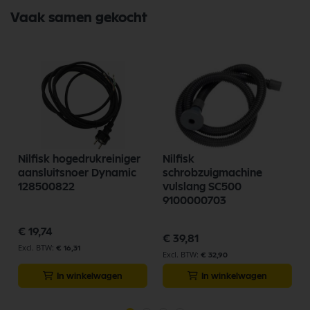
Vaak samen gekocht
Nilfisk hogedrukreiniger
Nilfisk
aansluitsnoer Dynamic
schrobzuigmachine
128500822
vulslang SC500
9100000703
€ 19,74
€ 39,81
€ 16,31
€ 32,90
In winkelwagen
In winkelwagen