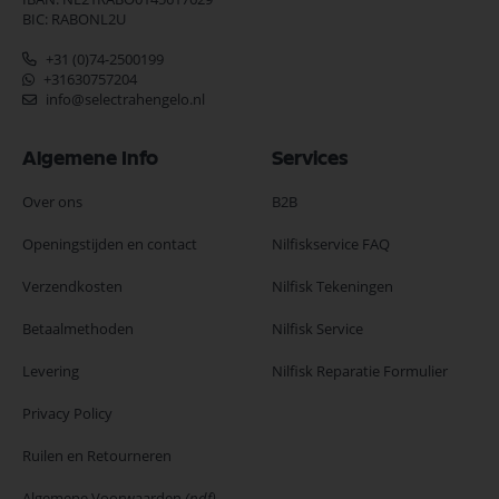
BIC: RABONL2U
+31 (0)74-2500199
+31630757204
info@selectrahengelo.nl
Algemene Info
Services
Over ons
B2B
Openingstijden en contact
Nilfiskservice FAQ
Verzendkosten
Nilfisk Tekeningen
Betaalmethoden
Nilfisk Service
Levering
Nilfisk Reparatie Formulier
Privacy Policy
Ruilen en Retourneren
Algemene Voorwaarden
(pdf)