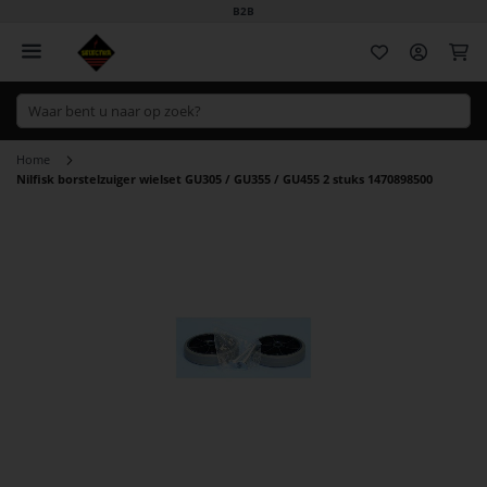
B2B
Wi
Home
Nilfisk borstelzuiger wielset GU305 / GU355 / GU455 2 stuks 1470898500
Ga
naar
het
einde
van
de
afbeeldingen-
gallerij