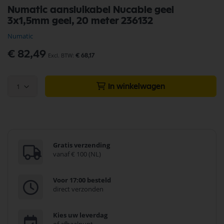
Ga
Numatic aansluikabel Nucable geel
naar
3x1,5mm geel, 20 meter 236132
het
begin
Numatic
van
de
€ 82,49
€ 68,17
afbeeldingen-
gallerij
1
In winkelwagen
Gratis verzending
vanaf € 100 (NL)
Voor 17:00 besteld
direct verzonden
Kies uw leverdag