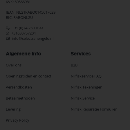
KVK: 60566981
IBAN: NL21RABO0145617629
BIC: RABONL2U
+31 (0)74-2500199
+31630757204
info@selectrahengelo.nl
Algemene Info
Services
Over ons
B2B
Openingstijden en contact
Nilfiskservice FAQ
Verzendkosten
Nilfisk Tekeningen
Betaalmethoden
Nilfisk Service
Levering
Nilfisk Reparatie Formulier
Privacy Policy