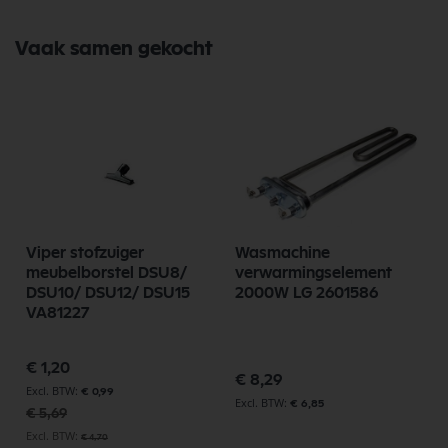
Vaak samen gekocht
Viper stofzuiger
Wasmachine
meubelborstel DSU8/
verwarmingselement
DSU10/ DSU12/ DSU15
2000W LG 2601586
VA81227
Speciale
€ 1,20
prijs
€ 8,29
€ 0,99
€ 6,85
€ 5,69
€ 4,70