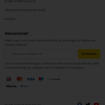
Ruilen en Retourneren
Algemene Voorwaarden
(pdf)
Merken
Nieuwsbrief
Meld u aan voor onze nieuwsbrief om op de hoogte te blijven van
nieuwe releases.
Abonneer
Inschrijven
u
op
Door u te abonneren gaat u akkoord met ons privacybeleid en geeft
onze
u toestemming om updates van ons bedrijf te ontvangen.
nieuwsbrief
Neem contact met ons op