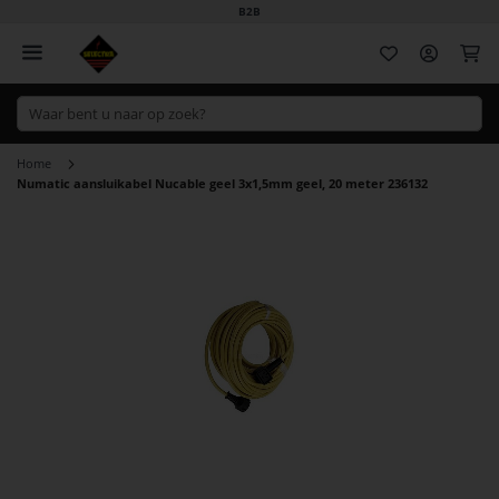
B2B
Wi
Home
Numatic aansluikabel Nucable geel 3x1,5mm geel, 20 meter 236132
Ga
naar
het
einde
van
de
afbeeldingen-
gallerij