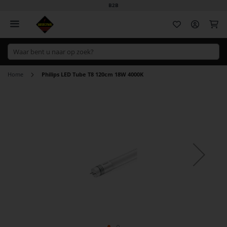
B2B
Wi
Home
Philips LED Tube T8 120cm 18W 4000K
Ga
naar
het
einde
van
de
afbeeldingen-
gallerij