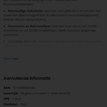
fluorescentielampen.
Eenvoudige installatie
: Geschikt voor gebruik in armaturen met
zowel een elektromagnetisch als elektronisch voorschakelapparaat,
evenals directe netaansluiting.
Duurzaam en Betrouwbaar
: Met een levensduur van 30.000
branduren en tot 50.000 schakelingen, biedt deze buis langdurige
prestaties.
Veelzijdig Gebruik
: Ideaal voor zakelijke omgevingen waar helder,
energiezuinig 4000K licht gewenst is.
Optimaliseer uw verlichtingsprojecten met de
Philips LED T8
en geniet
Toon meer
van zowel onmiddellijke energiebesparingen als lagere
onderhoudskosten. Kies vandaag nog voor innovatie en helderheid en
breng uw verlichting naar een hoger niveau!
Aanvullende informatie
Meer
8718696801680
informatie
Bij geen voorraad +/- week levertijd
1 stuk
Nee