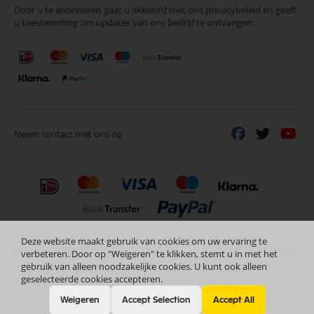
Door u te abonneren gaat u akkoord met ons privacybeleid en geeft
onze
u toestemming om updates van ons bedrijf te ontvangen.
nieuwsbrief
Neem contact met ons op
Deze website maakt gebruik van cookies om uw ervaring te
Nederlands
Copyright © 2024 Selectra Hengelo
verbeteren. Door op "Weigeren" te klikken, stemt u in met het
gebruik van alleen noodzakelijke cookies. U kunt ook alleen
geselecteerde cookies accepteren.
Weigeren
Accept Selection
Accept All