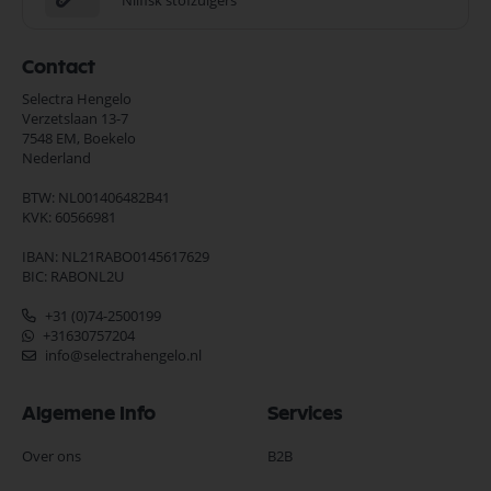
Nilfisk stofzuigers
Contact
Selectra Hengelo
Verzetslaan 13-7
7548 EM,
Boekelo
Nederland
BTW: NL001406482B41
KVK: 60566981
IBAN: NL21RABO0145617629
BIC: RABONL2U
+31 (0)74-2500199
+31630757204
info@selectrahengelo.nl
Algemene Info
Services
Over ons
B2B