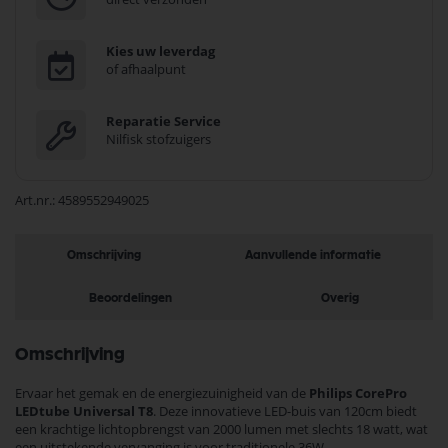
Kies uw leverdag
of afhaalpunt
Reparatie Service
Nilfisk stofzuigers
Art.nr.
4589552949025
Omschrijving
Aanvullende informatie
Beoordelingen
Overig
Omschrijving
Ervaar het gemak en de energiezuinigheid van de
Philips CorePro
LEDtube Universal T8
. Deze innovatieve LED-buis van 120cm biedt
een krachtige lichtopbrengst van 2000 lumen met slechts 18 watt, wat
een uitstekende vervanging is voor traditionele 36W