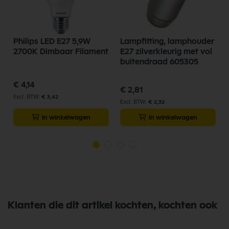
W
Philips LED E27 5,9W
Lampfitting, lamphouder
2700K Dimbaar Filament
E27 zilverkleurig met vol
buitendraad 605305
€ 4,14
€ 2,81
€ 3,42
€ 2,32
In winkelwagen
In winkelwagen
Klanten die dit artikel kochten, kochten ook