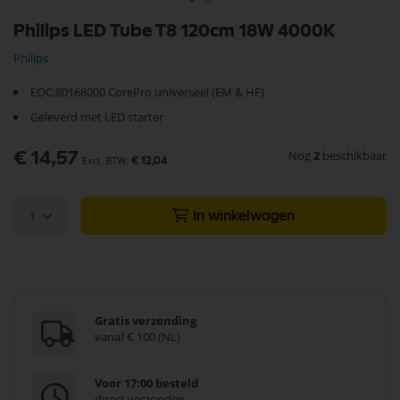
Ga
Philips LED Tube T8 120cm 18W 4000K
naar
het
Philips
begin
van
EOC:80168000 CorePro universeel (EM & HF)
de
afbeeldingen-
Geleverd met LED starter
gallerij
Nog
2
beschikbaar
€ 14,57
€ 12,04
1
In winkelwagen
Gratis verzending
vanaf € 100 (NL)
Voor 17:00 besteld
direct verzonden