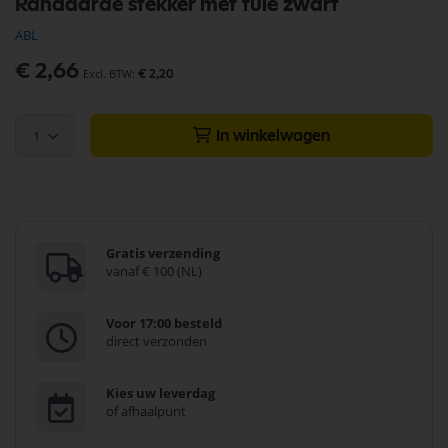
Randaarde stekker met tule zwart
naar
het
ABL
begin
van
€ 2,66
€ 2,20
de
afbeeldingen-
gallerij
1
In winkelwagen
Gratis verzending
vanaf € 100 (NL)
Voor 17:00 besteld
direct verzonden
Kies uw leverdag
of afhaalpunt