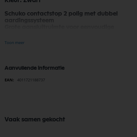
Kleur: Zwart
Schuko contactstop 2 polig met dubbel
aardingssysteem
Grote aansluitruimte voor eenvoudige
montage
TPE biedt bescherming tegen hitte, kou en
Toon meer
UV-straling.
Aanvullende informatie
Meer
4011721188737
informatie
Vaak samen gekocht