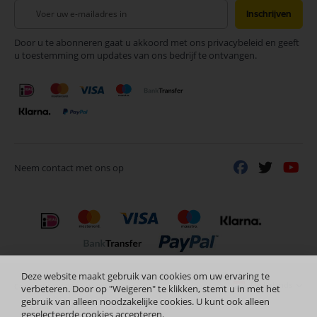
Abonneer
Inschrijven
u
op
Door u te abonneren gaat u akkoord met ons privacybeleid en geeft
onze
u toestemming om updates van ons bedrijf te ontvangen.
nieuwsbrief
Neem contact met ons op
Deze website maakt gebruik van cookies om uw ervaring te
Nederlands
Copyright © 2024 Selectra Hengelo
verbeteren. Door op "Weigeren" te klikken, stemt u in met het
gebruik van alleen noodzakelijke cookies. U kunt ook alleen
geselecteerde cookies accepteren.