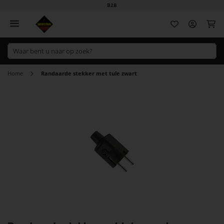
B2B
Wi
Home
Randaarde stekker met tule zwart
Ga
naar
het
einde
van
de
afbeeldingen-
gallerij
Ga