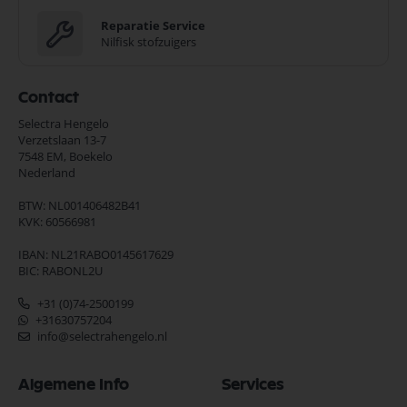
Reparatie Service
Nilfisk stofzuigers
Contact
Selectra Hengelo
Verzetslaan 13-7
7548 EM,
Boekelo
Nederland
BTW: NL001406482B41
KVK: 60566981
IBAN: NL21RABO0145617629
BIC: RABONL2U
+31 (0)74-2500199
+31630757204
info@selectrahengelo.nl
Algemene Info
Services