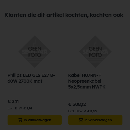
Klanten die dit artikel kochten, kochten ook
Philips LED GLS E27 8-
Kabel H07RN-F
t
60W 2700K mat
Neopreenkabel
5x2,5qmm NWPK
€ 2,11
€ 508,12
€ 1,74
€ 419,93
In winkelwagen
In winkelwagen