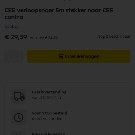
Ga
CEE verloopsnoer 5m stekker naar CEE
naar
contra
het
begin
Goobay
van
de
Nog
2
beschikbaar
€ 29,39
€ 24,29
afbeeldingen-
gallerij
1
In winkelwagen
Gratis verzending
vanaf € 100 (NL)
Voor 17:00 besteld
direct verzonden
Kies uw leverdag