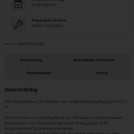
of afhaalpunt
Reparatie Service
Nilfisk stofzuigers
Art.nr.
6947291826307
Omschrijving
Aanvullende informatie
Beoordelingen
Overig
Omschrijving
CEE-adapterkabel, CEE-stekker naar veiligheidskoppeling (type E/F), 5
m
De must-have voor buitengebruik: De CEE-kabel is de betrouwbare
stroombron voor elektrische apparaten in de garage, in de
hobbyruimte of bij privé-evenementen.
Veilig aangesloten op het 230V-net, maakt het licht werk van elke