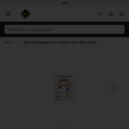
B2B
Wi
Home
CEE verloopsnoer 5m stekker naar CEE contra
Ga
naar
het
einde
van
de
afbeeldingen-
gallerij