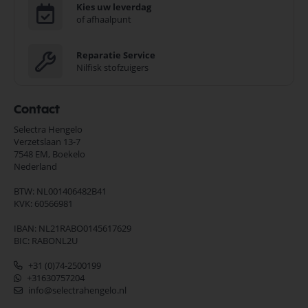
Kies uw leverdag
of afhaalpunt
Reparatie Service
Nilfisk stofzuigers
Contact
Selectra Hengelo
Verzetslaan 13-7
7548 EM,
Boekelo
Nederland
BTW: NL001406482B41
KVK: 60566981
IBAN: NL21RABO0145617629
BIC: RABONL2U
+31 (0)74-2500199
+31630757204
info@selectrahengelo.nl