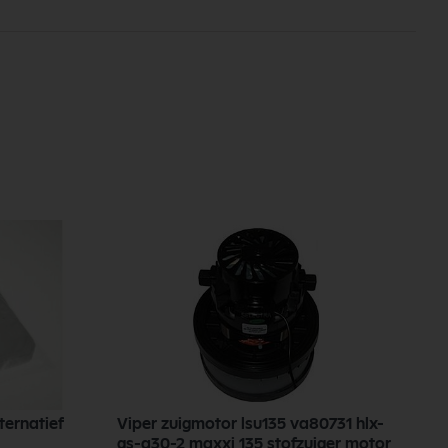
ternatief
Viper zuigmotor lsu135 va80731 hlx-
gs-a30-2 maxxi 135 stofzuiger motor