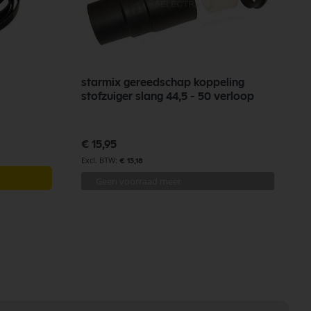
starmix gereedschap koppeling
V
stofzuiger slang 44,5 - 50 verloop
€
€ 15,95
€ 13,18
Geen voorraad meer