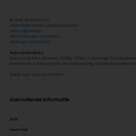
Je vindt dit product in;
Onderdelen huishoudelijke apparaten
Sebo zuigmondje
Sebo stofzuiger onderdelen
Stofzuiger Onderdelen
Sebo Onderdelen
Koop nu de Sebo plumeau 1329dg 1329er c k stofzuiger borstel pensee
assortiment, scherpe prijzen, en snelle levering. Ontdek de kwalitei
Bekijk meer Sebo Onderdelen
Aanvullende informatie
Meer
EAN
informatie
Levertijd