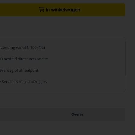
In winkelwagen
erzending
vanaf € 100 (NL)
00 besteld
direct verzonden
leverdag
of afhaalpunt
 Service
Nilfisk stofzuigers
Overig