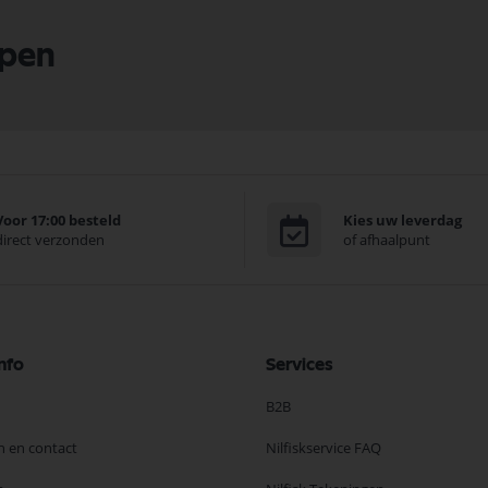
lpen
Voor 17:00 besteld
Kies uw leverdag
direct verzonden
of afhaalpunt
nfo
Services
B2B
n en contact
Nilfiskservice FAQ