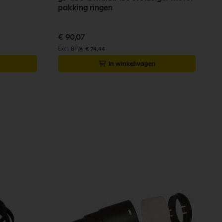
pakking ringen
€ 90,07
€ 74,44
In winkelwagen