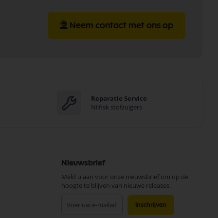
Neem contact met ons op
Reparatie Service
Nilfisk stofzuigers
Nieuwsbrief
Meld u aan voor onze nieuwsbrief om op de
hoogte te blijven van nieuwe releases.
Abonneer
Inschrijven
u
op