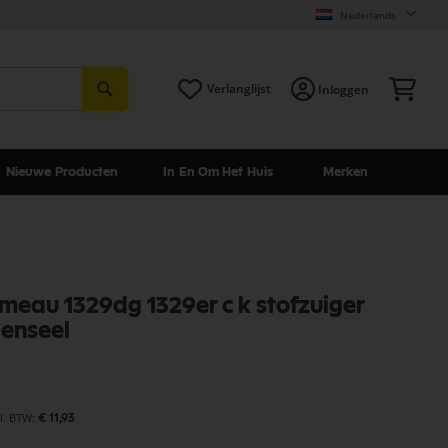
Nederlands
Zoeken
Win
Verlanglijst
Inloggen
Nieuwe Producten
In En Om Het Huis
Merken
meau 1329dg 1329er c k stofzuiger
penseel
€ 11,93