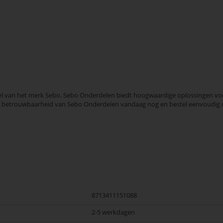
l van het merk Sebo. Sebo Onderdelen biedt hoogwaardige oplossingen voor 
t en betrouwbaarheid van Sebo Onderdelen vandaag nog en bestel eenvoudig 
8713411151088
2-5 werkdagen