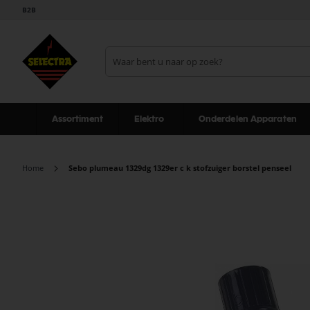
B2B
Assortiment
Elektro
Onderdelen Apparaten
Home
Sebo plumeau 1329dg 1329er c k stofzuiger borstel penseel
Ga
naar
het
einde
van
de
afbeeldingen-
gallerij