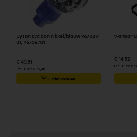
m
Dyson cycloon nikkel/blauw 967087-
v-snaar 1
01, 96708701
€ 14,52
€ 40,51
€ 1
€ 33,48
In winkelwagen