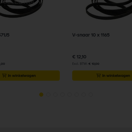
371J5
V-snaar 10 x 1165
€ 12,10
2,00
€ 10,00
In winkelwagen
In winkelwagen