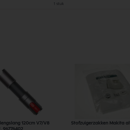
1 stuk
lengslang 120cm V7/V8
Stofzuigerzakken Makita al
, 96776402