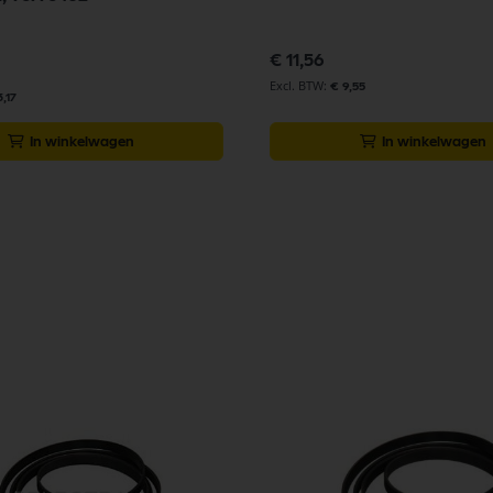
€ 11,56
€ 9,55
,17
In winkelwagen
In winkelwagen