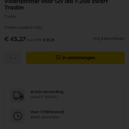
Vloerdimmer voor 12v led 1-25w zwart
naar
Tradim
het
begin
Tradim
van
de
Tradim, model 611082
afbeeldingen-
gallerij
Nog
2
beschikbaar
€ 43,27
€ 35,76
1
In winkelwagen
Gratis verzending
vanaf € 100 (NL)
Voor 17:00 besteld
direct verzonden