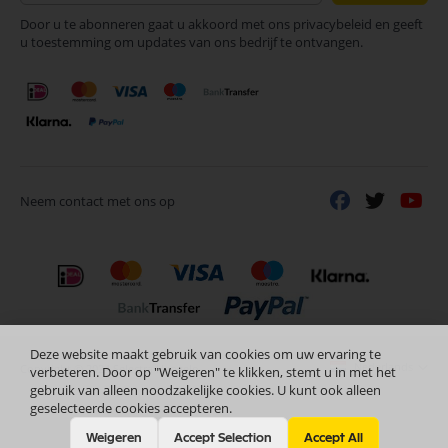
op
Door u te abonneren gaat u akkoord met ons privacybeleid en geeft
onze
u toestemming om updates van ons bedrijf te ontvangen.
nieuwsbrief
Neem contact met ons op
Deze website maakt gebruik van cookies om uw ervaring te
Nederlands
Copyright © 2024 Selectra Hengelo
verbeteren. Door op "Weigeren" te klikken, stemt u in met het
gebruik van alleen noodzakelijke cookies. U kunt ook alleen
geselecteerde cookies accepteren.
Weigeren
Accept Selection
Accept All