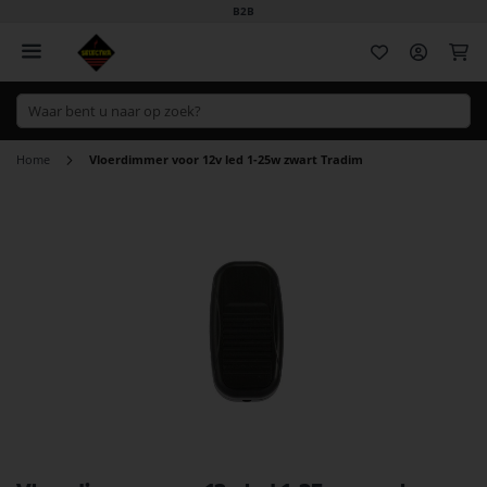
B2B
Wi
Home
Vloerdimmer voor 12v led 1-25w zwart Tradim
Ga
naar
het
einde
van
de
afbeeldingen-
gallerij
Ga