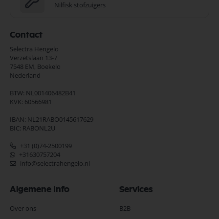
Nilfisk stofzuigers
Contact
Selectra Hengelo
Verzetslaan 13-7
7548 EM,
Boekelo
Nederland
BTW: NL001406482B41
KVK: 60566981
IBAN: NL21RABO0145617629
BIC: RABONL2U
+31 (0)74-2500199
+31630757204
info@selectrahengelo.nl
Algemene Info
Services
Over ons
B2B