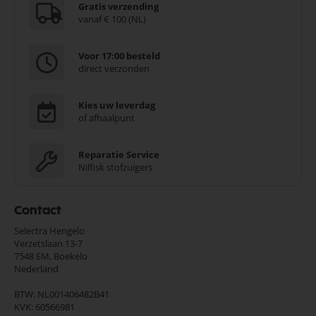
Gratis verzending
vanaf € 100 (NL)
Voor 17:00 besteld
direct verzonden
Kies uw leverdag
of afhaalpunt
Reparatie Service
Nilfisk stofzuigers
Contact
Selectra Hengelo
Verzetslaan 13-7
7548 EM,
Boekelo
Nederland
BTW: NL001406482B41
KVK: 60566981