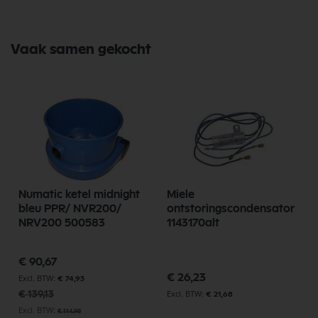
Vaak samen gekocht
Numatic ketel midnight
Miele
bleu PPR/ NVR200/
ontstoringscondensator
NRV200 500583
1143170alt
Speciale
€ 90,67
prijs
€ 26,23
€ 74,93
€ 139,13
€ 21,68
€ 114,98