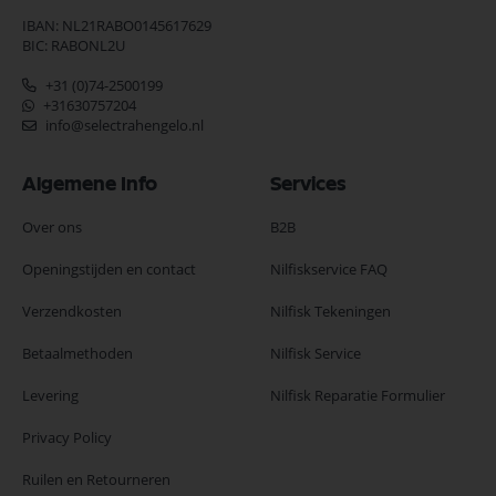
IBAN: NL21RABO0145617629
BIC: RABONL2U
+31 (0)74-2500199
+31630757204
info@selectrahengelo.nl
Algemene Info
Services
Over ons
B2B
Openingstijden en contact
Nilfiskservice FAQ
Verzendkosten
Nilfisk Tekeningen
Betaalmethoden
Nilfisk Service
Levering
Nilfisk Reparatie Formulier
Privacy Policy
Ruilen en Retourneren