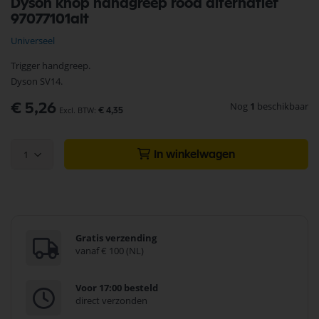
Dyson knop handgreep rood alternatief
naar
97077101alt
het
begin
Universeel
van
de
Trigger handgreep.
afbeeldingen-
Dyson SV14.
gallerij
Nog
1
beschikbaar
€ 5,26
€ 4,35
1
In winkelwagen
Gratis verzending
vanaf € 100 (NL)
Voor 17:00 besteld
direct verzonden