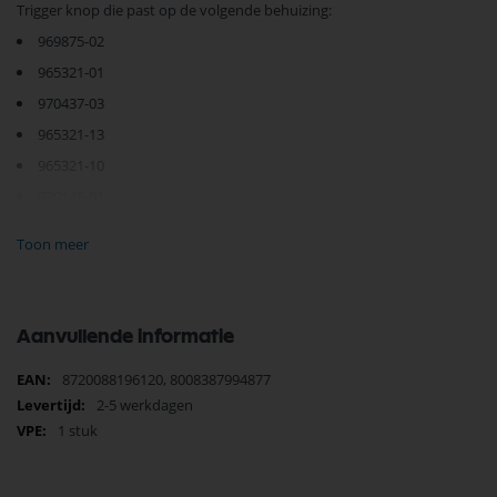
Trigger knop die past op de volgende behuizing:
969875-02
965321-01
970437-03
965321-13
965321-10
970148-01
970142-02
Toon meer
970142-01
Aanvullende informatie
Meer
8720088196120, 8008387994877
informatie
2-5 werkdagen
1 stuk