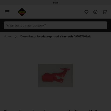
B2B
Wi
Home
Dyson knop handgreep rood alternatief 97077101alt
Ga
naar
het
einde
van
de
afbeeldingen-
gallerij
Ga