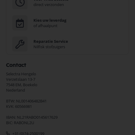
direct verzonden
Kies uw leverdag
of afhaalpunt
Reparatie Service
Nilfisk stofzuigers
Contact
Selectra Hengelo
Verzetslaan 13-7
7548 EM,
Boekelo
Nederland
BTW: NL001406482B41
KVK: 60566981
IBAN: NL21RABO0145617629
BIC: RABONL2U
+31 (0)74-2500199