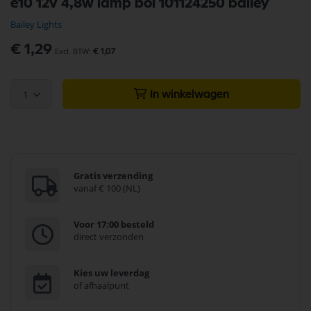
e10 12v 4,8w lamp bol 101124250 bailey
naar
het
Bailey Lights
begin
van
€ 1,29
€ 1,07
de
afbeeldingen-
gallerij
1
In winkelwagen
Gratis verzending
vanaf € 100 (NL)
Voor 17:00 besteld
direct verzonden
Kies uw leverdag
of afhaalpunt