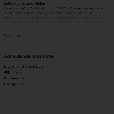
Bailey Lights Onderdelen
Koop nu de e10 12v 4,8w lamp bol 101124250 bailey van het merk
Bailey Lights. Bailey Lights Onderdelen biedt hoogwaardige
oplossingen voor diverse toepassingen. Bij Selectra Hengelo vindt u
een uitgebreid assortiment, scherpe prijzen, en snelle levering. Ontdek
de kwaliteit en betrouwbaarheid van Bailey Lights Onderdelen
vandaag nog en bestel eenvoudig online.
Toon meer
Bekijk meer Bailey Lights Onderdelen
Aanvullende informatie
Meer
2-5 werkdagen
informatie
1 stuk
Ja
E10