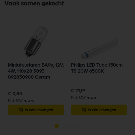
Vaak samen gekocht
Miniatuurlamp BA9s, 12V,
Philips LED Tube 150cm
4W, t10x28 3893
T8 20W 6500K
092830900 Osram
€ 21,19
€ 0,85
€ 17,51
€ 0,70
In winkelwagen
In winkelwagen