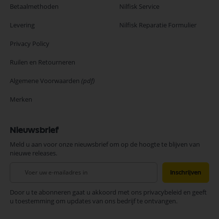
Betaalmethoden
Nilfisk Service
Levering
Nilfisk Reparatie Formulier
Privacy Policy
Ruilen en Retourneren
Algemene Voorwaarden
(pdf)
Merken
Nieuwsbrief
Meld u aan voor onze nieuwsbrief om op de hoogte te blijven van
nieuwe releases.
Abonneer
Inschrijven
u
op
Door u te abonneren gaat u akkoord met ons privacybeleid en geeft
onze
u toestemming om updates van ons bedrijf te ontvangen.
nieuwsbrief