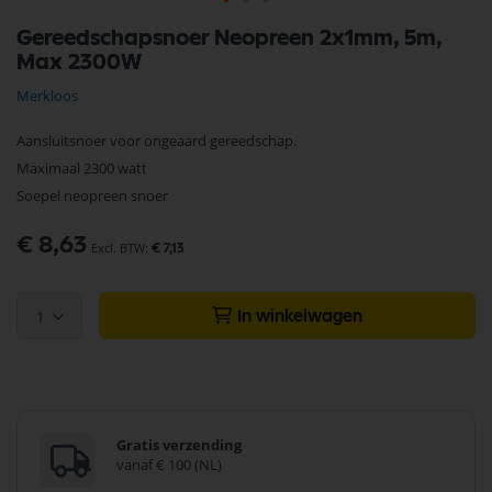
Ga
Gereedschapsnoer Neopreen 2x1mm, 5m,
naar
Max 2300W
het
begin
Merkloos
van
de
Aansluitsnoer voor ongeaard gereedschap.
afbeeldingen-
gallerij
Maximaal 2300 watt
Soepel neopreen snoer
€ 8,63
€ 7,13
1
In winkelwagen
Gratis verzending
vanaf € 100 (NL)