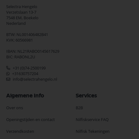
Selectra Hengelo
Verzetslaan 13-7
7548 EM,
Boekelo
Nederland
BTW: NL001406482B41
KVK: 60566981
IBAN: NL21RABO0145617629
BIC: RABONL2U
+31 (0)74-2500199
+31630757204
info@selectrahengelo.nl
Algemene Info
Services
Over ons
B2B
Openingstijden en contact
Nilfiskservice FAQ
Verzendkosten
Nilfisk Tekeningen