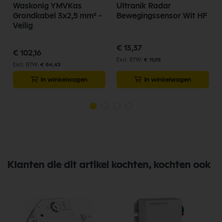
Waskonig YMVKas
Ultranik Radar
Grondkabel 3x2,5 mm² -
Bewegingssensor Wit HF
Veilig
€ 13,37
€ 102,16
€ 11,05
€ 84,43
In winkelwagen
In winkelwagen
Klanten die dit artikel kochten, kochten ook