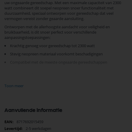
uw ongeaarde gereedschap. Met een maximale capaciteit van 2300
watt combineert dit soepel neopreen snoer functionaliteit met
duurzaamheid, speciaal ontworpen voor gereedschap dat veel
vermogen vereist zonder geaarde aansluiting.
Ontworpen met de allerhoogste aandacht voor veiligheid en
bruikbaarheid, is dit snoer perfect voor verschillende
aanpassingstoepassingen:
Krachtig genoeg voor gereedschap tot 2300 watt
Stevig neopreen materiaal voorkomt beschadigingen
Compatibel met de meeste ongeaarde gereedschappen
Of u nu een professionele klusser bent of een doe-het-zelver, dit
gereedschapsnoer
zorgt voor betrouwbare prestaties en gemoedsrust
tijdens ieder project. Voldoet perfect aan de eisen van iedere
Toon meer
veeleisende gebruiker.
Wacht niet langer. Verbeter vandaag nog uw gereedschapsuitrusting
en ervaar het verschil met ons hoogwaardig
5 meter
gereedschapsnoer
! Tijd om uw projecten naar het volgende niveau
Aanvullende informatie
te tillen.
Meer
8717692015459
informatie
2-5 werkdagen