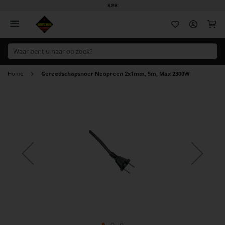
B2B
Wi
Home
Gereedschapsnoer Neopreen 2x1mm, 5m, Max 2300W
Ga
naar
het
einde
van
de
afbeeldingen-
gallerij