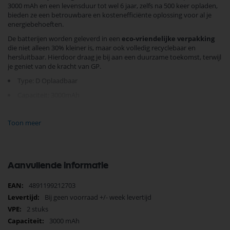
3000 mAh en een levensduur tot wel 6 jaar, zelfs na 500 keer opladen,
bieden ze een betrouwbare en kostenefficiënte oplossing voor al je
energiebehoeften.
De batterijen worden geleverd in een
eco-vriendelijke verpakking
die niet alleen 30% kleiner is, maar ook volledig recyclebaar en
hersluitbaar. Hierdoor draag je bij aan een duurzame toekomst, terwijl
je geniet van de kracht van GP.
Type: D Oplaadbaar
Capaciteit: 3000mAh
Voltage: 1.2 Volt
Toon meer
Diameter: 34.5 mm, Hoogte: 61.5 mm
Andere benamingen: Grote staaf, LR20, R20, 13A, MN1300
Besluit je energieverbruik te optimaliseren en bestel vandaag nog deze
Aanvullende informatie
duurzame batterijen. Ervaar de voordelen van een product dat
ontworpen is om te presteren en het milieu te beschermen.
Meer
4891199212703
informatie
Bij geen voorraad +/- week levertijd
2 stuks
3000 mAh