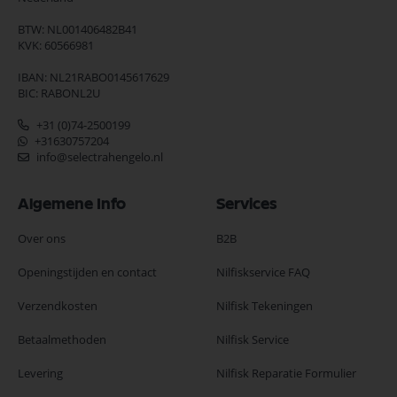
BTW: NL001406482B41
KVK: 60566981
IBAN: NL21RABO0145617629
BIC: RABONL2U
+31 (0)74-2500199
+31630757204
info@selectrahengelo.nl
Algemene Info
Services
Over ons
B2B
Openingstijden en contact
Nilfiskservice FAQ
Verzendkosten
Nilfisk Tekeningen
Betaalmethoden
Nilfisk Service
Levering
Nilfisk Reparatie Formulier