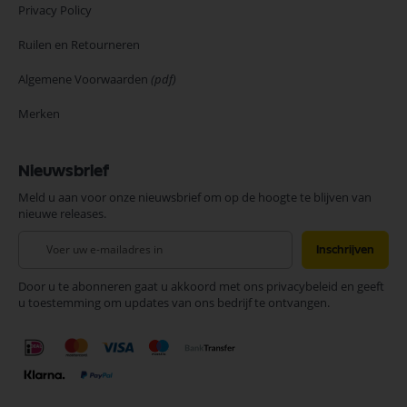
Privacy Policy
Ruilen en Retourneren
Algemene Voorwaarden
(pdf)
Merken
Nieuwsbrief
Meld u aan voor onze nieuwsbrief om op de hoogte te blijven van
nieuwe releases.
Abonneer
Inschrijven
u
op
Door u te abonneren gaat u akkoord met ons privacybeleid en geeft
onze
u toestemming om updates van ons bedrijf te ontvangen.
nieuwsbrief