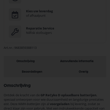
Kies uw leverdag
of afhaalpunt
Reparatie Service
Nilfisk stofzuigers
Art.nr.
9683859388113
Omschrijving
Aanvullende informatie
Beoordelingen
Overig
Omschrijving
Ontdek de kracht van de
GP ReCyko D oplaadbare batterijen
,
speciaal ontworpen voor wie duurzaamheid en langdurige prestaties
eist. Deze
NiMH-batterijen
zijn al
voorgeladen
bij levering, zodat ze
direct klaar zijn voor gebruik. Met een indrukwekkende capaciteit van