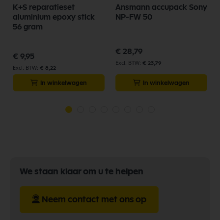
K+S reparatieset
Ansmann accupack Sony
aluminium epoxy stick
NP-FW 50
56 gram
€ 28,79
€ 9,95
€ 23,79
€ 8,22
In winkelwagen
In winkelwagen
We staan klaar om u te helpen
Neem contact met ons op