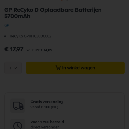
Ga
GP ReCyko D Oplaadbare Batterijen
naar
5700mAh
het
begin
GP
van
de
ReCyKo GPRHC30DC002
afbeeldingen-
gallerij
€ 17,97
€ 14,85
1
In winkelwagen
Gratis verzending
vanaf € 100 (NL)
Voor 17:00 besteld
direct verzonden