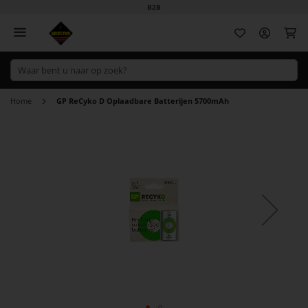
B2B
Wi
Home
GP ReCyko D Oplaadbare Batterijen 5700mAh
Ga
naar
het
einde
van
de
afbeeldingen-
gallerij