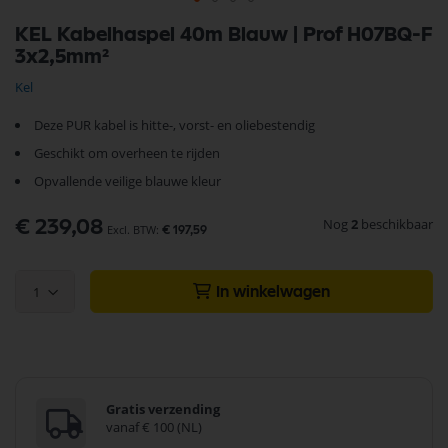
Ga
KEL Kabelhaspel 40m Blauw | Prof H07BQ-F
naar
3x2,5mm²
het
begin
Kel
van
de
Deze PUR kabel is hitte-, vorst- en oliebestendig
afbeeldingen-
gallerij
Geschikt om overheen te rijden
Opvallende veilige blauwe kleur
Nog
2
beschikbaar
€ 239,08
€ 197,59
1
In winkelwagen
Gratis verzending
vanaf € 100 (NL)