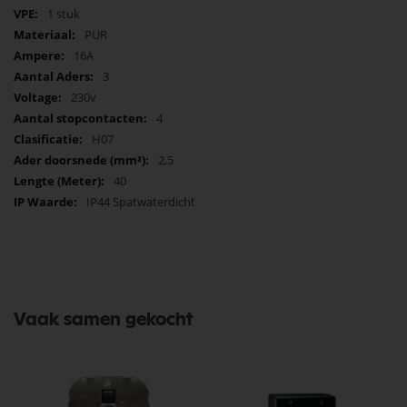
Bestel nu en til uw bouwprojecten naar een hoger niveau!
1 stuk
PUR
16A
3
230v
4
H07
2,5
40
IP44 Spatwaterdicht
Vaak samen gekocht