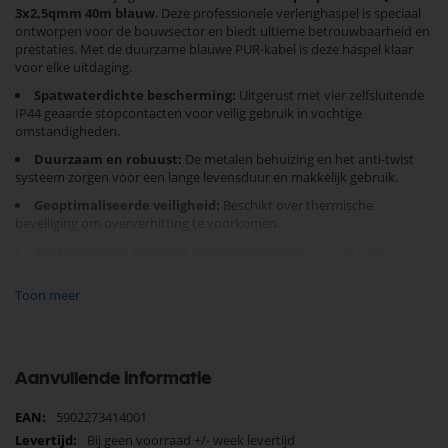
3x2,5qmm 40m blauw
. Deze professionele verlenghaspel is speciaal
ontworpen voor de bouwsector en biedt ultieme betrouwbaarheid en
prestaties. Met de duurzame blauwe PUR-kabel is deze haspel klaar
voor elke uitdaging.
Spatwaterdichte bescherming:
Uitgerust met vier zelfsluitende
IP44 geaarde stopcontacten voor veilig gebruik in vochtige
omstandigheden.
Duurzaam en robuust:
De metalen behuizing en het anti-twist
systeem zorgen voor een lange levensduur en makkelijk gebruik.
Geoptimaliseerde veiligheid:
Beschikt over thermische
beveiliging om oververhitting te voorkomen.
Bestand tegen extreme omstandigheden:
De PUR kabel is
hitte-, vorst- en oliebestendig, en kan zelfs overreden worden zonder
schade.
Toon meer
Met een vermogen tot
3680W
en een maximale belasting van
16A
,
biedt deze haspel betrouwbare stroomvoorziening voor uw
elektrische apparaten. Of het nu gaat om zware machines of gevoelige
Aanvullende informatie
apparatuur, de
KEL Kabelhaspel
is de perfecte keuze voor elke
professional die op zoek is naar betrouwbaarheid en efficiëntie.
Meer
5902273414001
Ervaar vandaag nog de voordelen van deze topkwaliteit kabelhaspel.
informatie
Bij geen voorraad +/- week levertijd