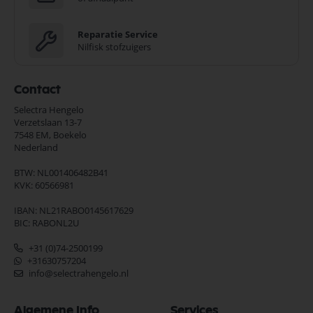
Reparatie Service
Nilfisk stofzuigers
Contact
Selectra Hengelo
Verzetslaan 13-7
7548 EM,
Boekelo
Nederland
BTW: NL001406482B41
KVK: 60566981
IBAN: NL21RABO0145617629
BIC: RABONL2U
+31 (0)74-2500199
+31630757204
info@selectrahengelo.nl
Algemene Info
Services