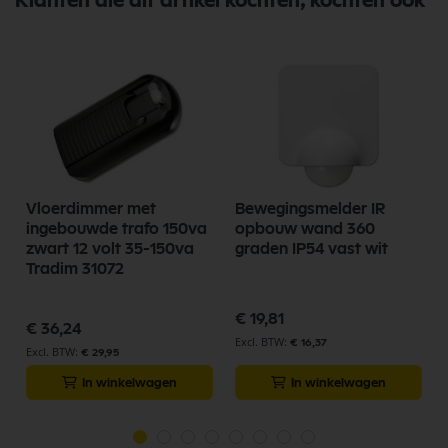
Klanten die dit artikel kochten, kochten ook
Vloerdimmer met
Bewegingsmelder IR
ingebouwde trafo 150va
opbouw wand 360
zwart 12 volt 35-150va
graden IP54 vast wit
Tradim 31072
€ 19,81
€ 36,24
€ 16,37
€ 29,95
In winkelwagen
In winkelwagen