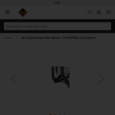
B2B
Wi
Home
KEL Kabelhaspel 40m Blauw | Prof H07BQ-F 3x2,5mm²
Ga
naar
het
einde
van
de
afbeeldingen-
gallerij