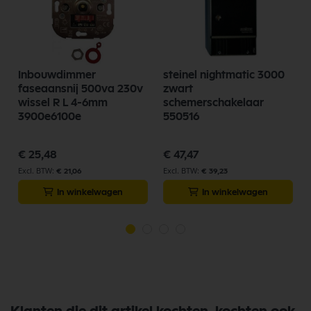
Inbouwdimmer
steinel nightmatic 3000
faseaansnij 500va 230v
zwart
wissel R L 4-6mm
schemerschakelaar
3900e6100e
550516
€ 25,48
€ 47,47
€ 21,06
€ 39,23
In winkelwagen
In winkelwagen