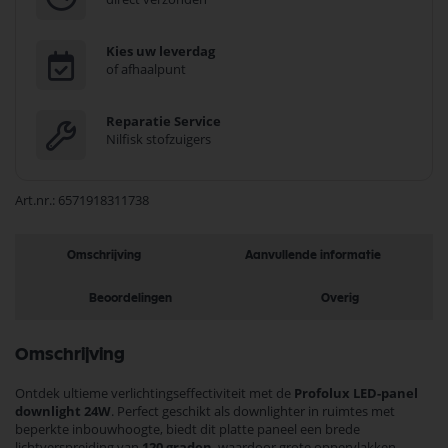
Kies uw leverdag
of afhaalpunt
Reparatie Service
Nilfisk stofzuigers
Art.nr.
6571918311738
Omschrijving
Aanvullende informatie
Beoordelingen
Overig
Omschrijving
Ontdek ultieme verlichtingseffectiviteit met de
Profolux LED-panel
downlight 24W
. Perfect geschikt als downlighter in ruimtes met
beperkte inbouwhoogte, biedt dit platte paneel een brede
lichtverspreiding van
120 graden
, waardoor grote oppervlakken