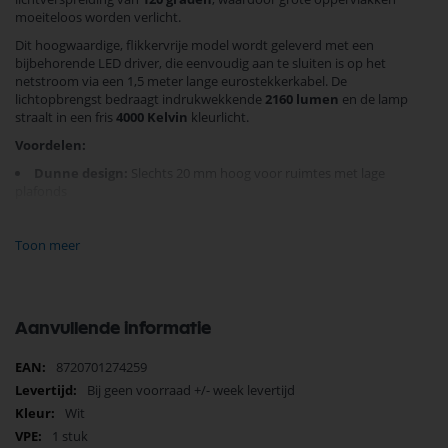
moeiteloos worden verlicht.
Dit hoogwaardige, flikkervrije model wordt geleverd met een
bijbehorende LED driver, die eenvoudig aan te sluiten is op het
netstroom via een 1,5 meter lange eurostekkerkabel. De
lichtopbrengst bedraagt indrukwekkende
2160 lumen
en de lamp
straalt in een fris
4000 Kelvin
kleurlicht.
Voordelen:
Dunne design:
Slechts 20 mm hoog voor ruimtes met lage
plafonds
Langdurige duurzaamheid:
Tot 50.000 branduren
Toon meer
Eenvoudige installatie:
LED driver inclusief, mogelijke dimfunctie
met daarvoor geschikte optionele driver
Ideaal voor kantoren, winkels of woonruimtes, biedt deze downlight
een uitstekende balans tussen efficiëntie en stijl. Bestel nu en geef je
Aanvullende informatie
interieur een boost met hoogwaardige verlichting waar je altijd op
kunt rekenen.
Meer
8720701274259
informatie
Bij geen voorraad +/- week levertijd
Wit
1 stuk