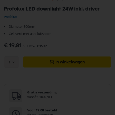
Ga
Profolux LED downlight 24W inkl. driver
naar
het
Profolux
begin
van
Diameter 300mm
de
afbeeldingen-
Geleverd met aansluitsnoer
gallerij
€ 19,81
€ 16,37
1
In winkelwagen
Gratis verzending
vanaf € 100 (NL)
Voor 17:00 besteld
direct verzonden