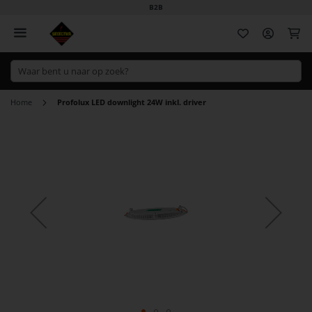
B2B
Wi
Home
Profolux LED downlight 24W inkl. driver
Ga
naar
het
einde
van
de
afbeeldingen-
gallerij