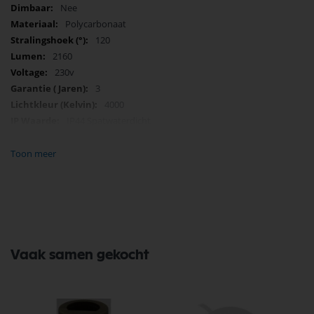
Nee
Polycarbonaat
120
2160
230v
3
4000
IP44 Spatwaterdicht
24
F
Toon meer
280
Vaak samen gekocht