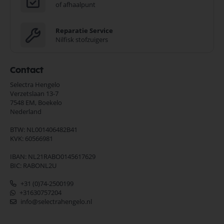
of afhaalpunt
Reparatie Service
Nilfisk stofzuigers
Contact
Selectra Hengelo
Verzetslaan 13-7
7548 EM,
Boekelo
Nederland
BTW: NL001406482B41
KVK: 60566981
IBAN: NL21RABO0145617629
BIC: RABONL2U
+31 (0)74-2500199
+31630757204
info@selectrahengelo.nl