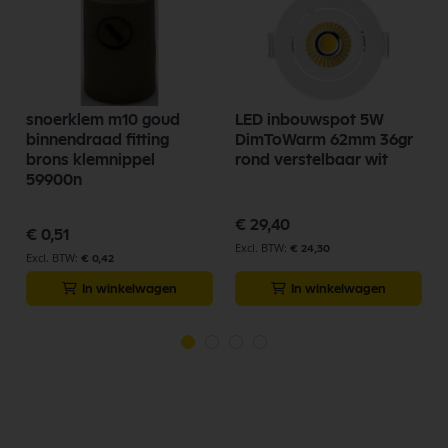
snoerklem m10 goud
LED inbouwspot 5W
0
binnendraad fitting
DimToWarm 62mm 36gr
brons klemnippel
rond verstelbaar wit
59900n
€ 29,40
€ 0,51
€ 24,30
€ 0,42
In winkelwagen
In winkelwagen