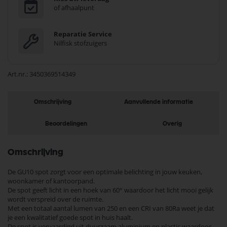
of afhaalpunt
Reparatie Service
Nilfisk stofzuigers
Art.nr.
3450369514349
Omschrijving
Aanvullende informatie
Beoordelingen
Overig
Omschrijving
De GU10 spot zorgt voor een optimale belichting in jouw keuken,
woonkamer of kantoorpand.
De spot geeft licht in een hoek van 60° waardoor het licht mooi gelijk
wordt verspreid over de ruimte.
Met een totaal aantal lumen van 250 en een CRI van 80Ra weet je dat
je een kwalitatief goede spot in huis haalt.
De spot is vervaardigd uit duurzaam aluminium en plastic waardoor