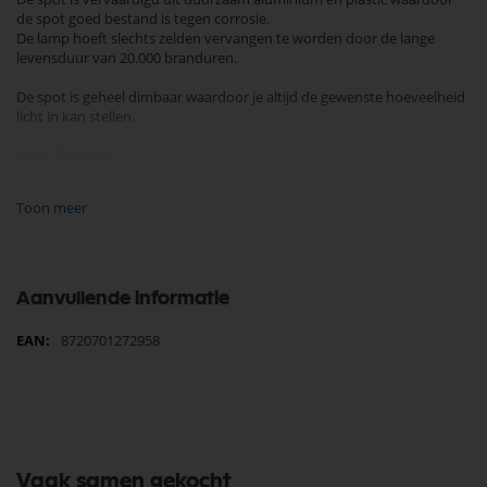
de spot goed bestand is tegen corrosie.
De lamp hoeft slechts zelden vervangen te worden door de lange
levensduur van 20.000 branduren.
De spot is geheel dimbaar waardoor je altijd de gewenste hoeveelheid
licht in kan stellen.
Merk: Profolux
Fitting: GU10
Type: MR16 PAR16
Toon meer
Vermogen: 3 Watt
Vervanging: 35 Watt
Voltage: 230 Volt
Lichtkleur: 3000 Kelvin
Lichtopbrengst : 250 Lumen
Aanvullende informatie
Gradenbundel: 60 graden
Kleurechtheid: CRI 80
Meer
8720701272958
Energielabel: F
informatie
Aantal branduren: 20.000 uur
Aantal schakelingen: 50.000
Garantie: 2 jaar
Materiaal: PVC
Dimbaar: Ja
Vaak samen gekocht