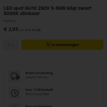
Ga
LED spot GU10 230V 3-35W 60gr zwart
naar
3000K dimbaar
het
begin
Profolux
van
de
€ 2,93
€ 2,42
afbeeldingen-
gallerij
1
In winkelwagen
Gratis verzending
vanaf € 100 (NL)
Voor 17:00 besteld
direct verzonden
Kies uw leverdag