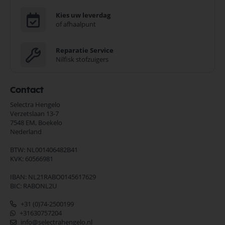
Kies uw leverdag
of afhaalpunt
Reparatie Service
Nilfisk stofzuigers
Contact
Selectra Hengelo
Verzetslaan 13-7
7548 EM,
Boekelo
Nederland
BTW: NL001406482B41
KVK: 60566981
IBAN: NL21RABO0145617629
BIC: RABONL2U
+31 (0)74-2500199
+31630757204
info@selectrahengelo.nl