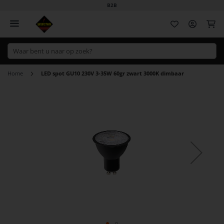
B2B
Wi
Home
LED spot GU10 230V 3-35W 60gr zwart 3000K dimbaar
Ga
naar
het
einde
van
de
afbeeldingen-
gallerij