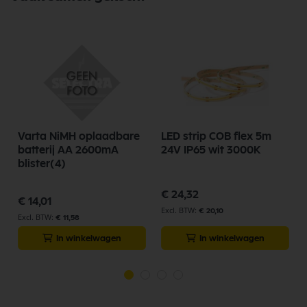
Diameter 53 mm
Hoogte 56 mm
Varta NiMH oplaadbare
LED strip COB flex 5m
batterij AA 2600mA
24V IP65 wit 3000K
blister(4)
€ 24,32
€ 14,01
€ 20,10
€ 11,58
In winkelwagen
In winkelwagen