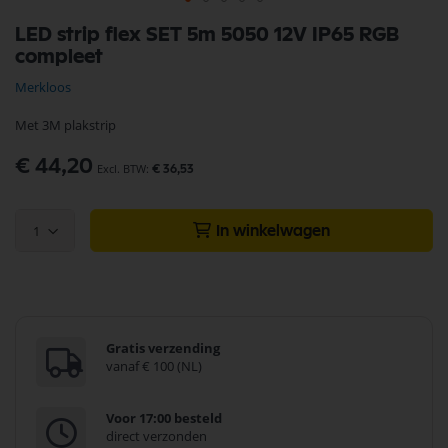
Ga
LED strip flex SET 5m 5050 12V IP65 RGB
naar
compleet
het
begin
Merkloos
van
de
Met 3M plakstrip
afbeeldingen-
gallerij
€ 44,20
€ 36,53
1
In winkelwagen
Gratis verzending
vanaf € 100 (NL)
Voor 17:00 besteld
direct verzonden