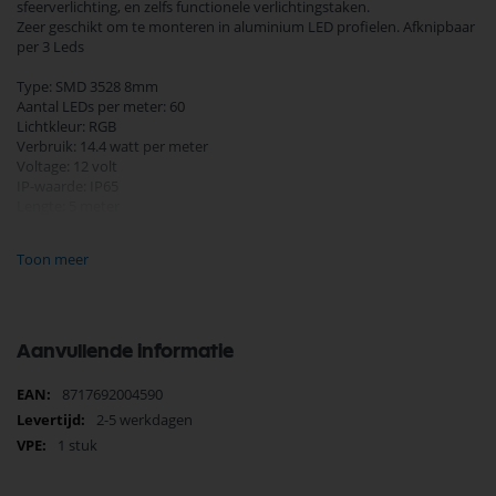
sfeerverlichting, en zelfs functionele verlichtingstaken.
Zeer geschikt om te monteren in aluminium LED profielen. Afknipbaar
per 3 Leds
Type: SMD 3528 8mm
Aantal LEDs per meter: 60
Lichtkleur: RGB
Verbruik: 14.4 watt per meter
Voltage: 12 volt
IP-waarde: IP65
Lengte: 5 meter
Inclusief plakstrip 3M
Compleet geleverd met trafo, controller en afstandsbediening.
Toon meer
Afmetingen:
Lengte 5m
Breedte 8mm
Aanvullende informatie
Meer
8717692004590
informatie
2-5 werkdagen
1 stuk