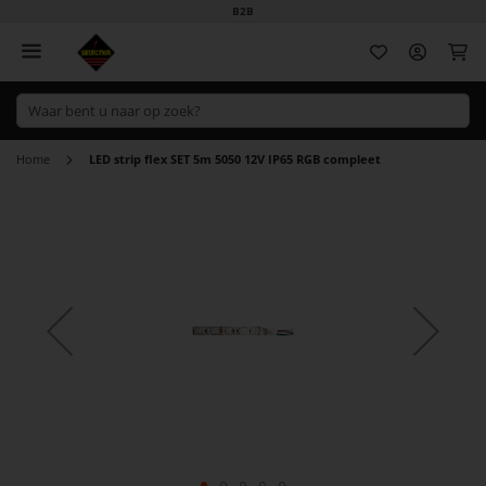
B2B
Wi
Home
LED strip flex SET 5m 5050 12V IP65 RGB compleet
Ga
naar
het
einde
van
de
afbeeldingen-
gallerij