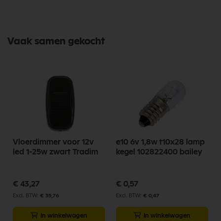
Vaak samen gekocht
r
Vloerdimmer voor 12v
e10 6v 1,8w t10x28 lamp
led 1-25w zwart Tradim
kegel 102822400 bailey
€ 43,27
€ 0,57
€ 35,76
€ 0,47
In winkelwagen
In winkelwagen