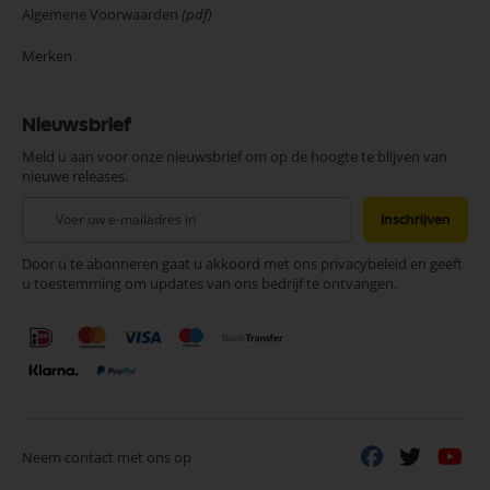
Algemene Voorwaarden
(pdf)
Merken
Nieuwsbrief
Meld u aan voor onze nieuwsbrief om op de hoogte te blijven van
nieuwe releases.
Abonneer
Inschrijven
u
op
Door u te abonneren gaat u akkoord met ons privacybeleid en geeft
onze
u toestemming om updates van ons bedrijf te ontvangen.
nieuwsbrief
Neem contact met ons op