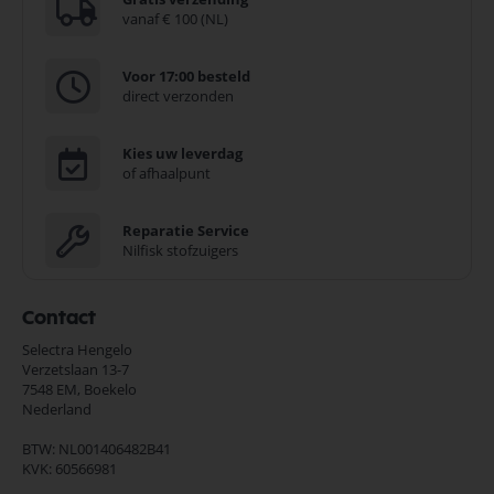
vanaf € 100 (NL)
Voor 17:00 besteld
direct verzonden
Kies uw leverdag
of afhaalpunt
Reparatie Service
Nilfisk stofzuigers
Contact
Selectra Hengelo
Verzetslaan 13-7
7548 EM,
Boekelo
Nederland
BTW: NL001406482B41
KVK: 60566981