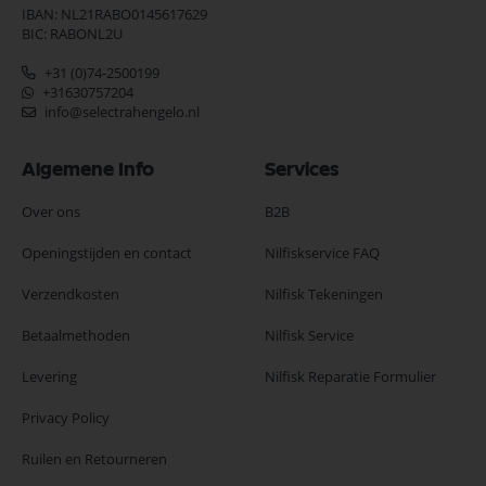
IBAN: NL21RABO0145617629
BIC: RABONL2U
+31 (0)74-2500199
+31630757204
info@selectrahengelo.nl
Algemene Info
Services
Over ons
B2B
Openingstijden en contact
Nilfiskservice FAQ
Verzendkosten
Nilfisk Tekeningen
Betaalmethoden
Nilfisk Service
Levering
Nilfisk Reparatie Formulier
Privacy Policy
Ruilen en Retourneren