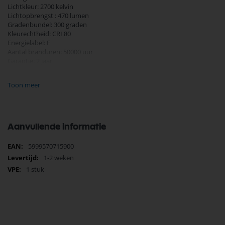
Lichtkleur: 2700 kelvin
Lichtopbrengst : 470 lumen
Gradenbundel: 300 graden
Kleurechtheid: CRI 80
Energielabel: F
Aantal branduren: 50000 uur
Garantie: 2 jaar
Diameter 20 mm
Toon meer
Hoogte 57 mm
Aanvullende informatie
Meer
5999570715900
informatie
1-2 weken
1 stuk