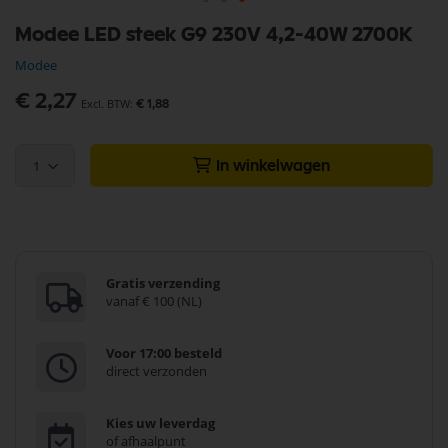
Ga
Modee LED steek G9 230V 4,2-40W 2700K
naar
het
Modee
begin
van
€ 2,27
€ 1,88
de
afbeeldingen-
gallerij
1
In winkelwagen
Gratis verzending
vanaf € 100 (NL)
Voor 17:00 besteld
direct verzonden
Kies uw leverdag
of afhaalpunt