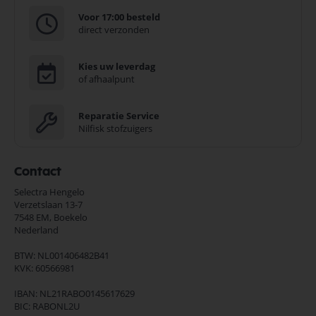
Voor 17:00 besteld
direct verzonden
Kies uw leverdag
of afhaalpunt
Reparatie Service
Nilfisk stofzuigers
Contact
Selectra Hengelo
Verzetslaan 13-7
7548 EM,
Boekelo
Nederland
BTW: NL001406482B41
KVK: 60566981
IBAN: NL21RABO0145617629
BIC: RABONL2U