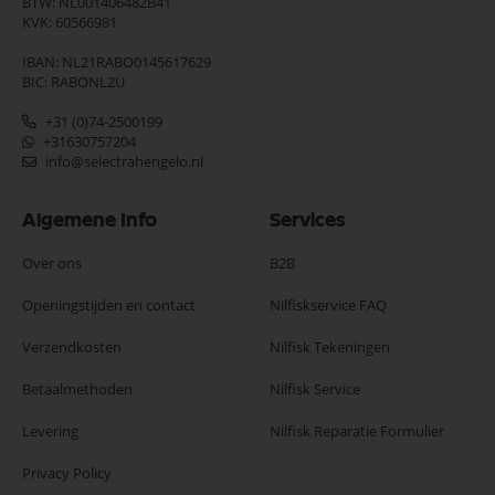
BTW: NL001406482B41
KVK: 60566981
IBAN: NL21RABO0145617629
BIC: RABONL2U
+31 (0)74-2500199
+31630757204
info@selectrahengelo.nl
Algemene Info
Services
Over ons
B2B
Openingstijden en contact
Nilfiskservice FAQ
Verzendkosten
Nilfisk Tekeningen
Betaalmethoden
Nilfisk Service
Levering
Nilfisk Reparatie Formulier
Privacy Policy