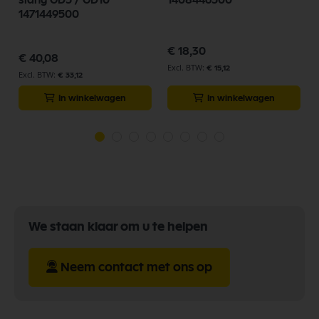
slang GD5 / GD10
1408446500
1471449500
€ 18,30
€ 40,08
€ 15,12
€ 33,12
In winkelwagen
In winkelwagen
We staan klaar om u te helpen
Neem contact met ons op