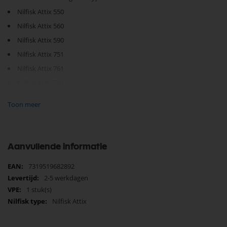
Nilfisk Attix 550
Nilfisk Attix 560
Nilfisk Attix 590
Nilfisk Attix 751
Nilfisk Attix 761
Nilfisk Attix 763
Nilfisk Attix 791
Toon meer
Nilfisk IBV5 Wet
Je vindt dit product in;
Aanvullende informatie
Nilfisk Onderdelen
Nilfisk handgrepen
Meer
7319519682892
Zoeken op type Nilfisk stofzuiger
informatie
2-5 werkdagen
Nilfisk Nat-Droogzuigers onderdelen
Nilfisk Stofzuiger op Productgroep
1 stuk(s)
Behuizing
Nilfisk Attix
Nilfisk Attix
Behuizing