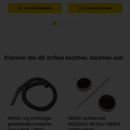
In winkelwagen
In winkelwagen
Klanten die dit artikel kochten, kochten ook
Nilfisk rug stofzuiger
Nilfisk achterwiel
geleidende conische
GD2000/ NF200/ NB100
A