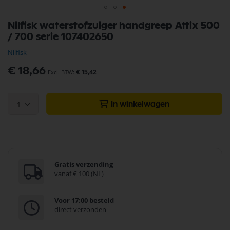
Ga
Nilfisk waterstofzuiger handgreep Attix 500
naar
/ 700 serie 107402650
het
begin
Nilfisk
van
de
€ 18,66
€ 15,42
afbeeldingen-
gallerij
1
In winkelwagen
Gratis verzending
vanaf € 100 (NL)
Voor 17:00 besteld
direct verzonden