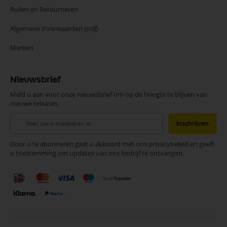
Ruilen en Retourneren
Algemene Voorwaarden
(pdf)
Merken
Nieuwsbrief
Meld u aan voor onze nieuwsbrief om op de hoogte te blijven van
nieuwe releases.
Abonneer
Inschrijven
u
op
Door u te abonneren gaat u akkoord met ons privacybeleid en geeft
onze
u toestemming om updates van ons bedrijf te ontvangen.
nieuwsbrief