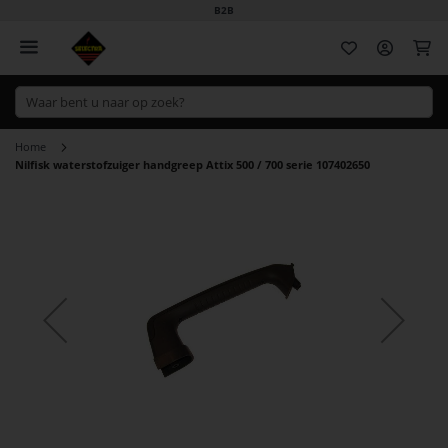
B2B
Wi
Home
Nilfisk waterstofzuiger handgreep Attix 500 / 700 serie 107402650
Ga
naar
het
einde
van
de
afbeeldingen-
gallerij