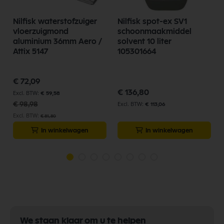
Nilfisk waterstofzuiger
Nilfisk spot-ex SV1
vloerzuigmond
schoonmaakmiddel
aluminium 36mm Aero /
solvent 10 liter
Attix 5147
105301664
Speciale
€ 72,09
prijs
€ 136,80
€ 59,58
€ 98,98
€ 113,06
€ 81,80
In winkelwagen
In winkelwagen
We staan klaar om u te helpen