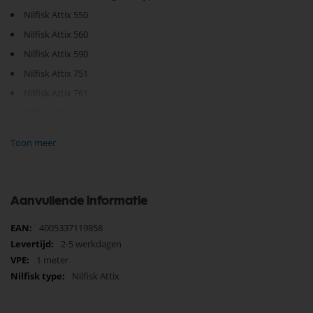
Nilfisk Attix 550
Nilfisk Attix 560
Nilfisk Attix 590
Nilfisk Attix 751
Nilfisk Attix 761
Nilfisk Attix 763
Nilfisk Attix 791
Toon meer
Je vindt dit product in;
Nilfisk Onderdelen
Nilfisk stofzuigerslangen
Nilfisk slangen
Aanvullende informatie
Zoeken op type Nilfisk stofzuiger
Nilfisk Nat-Droogzuigers onderdelen
Meer
4005337119858
Nilfisk Stofzuiger op Productgroep
informatie
2-5 werkdagen
Slang
1 meter
Nilfisk Attix
Slang
Nilfisk Attix
Nilfisk Onderdelen