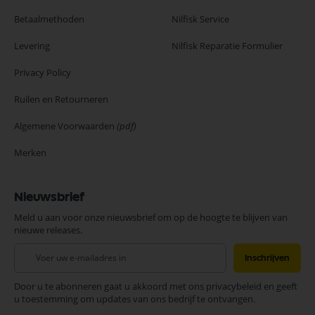
Betaalmethoden
Nilfisk Service
Levering
Nilfisk Reparatie Formulier
Privacy Policy
Ruilen en Retourneren
Algemene Voorwaarden
(pdf)
Merken
Nieuwsbrief
Meld u aan voor onze nieuwsbrief om op de hoogte te blijven van
nieuwe releases.
Abonneer
Inschrijven
u
op
Door u te abonneren gaat u akkoord met ons privacybeleid en geeft
onze
u toestemming om updates van ons bedrijf te ontvangen.
nieuwsbrief