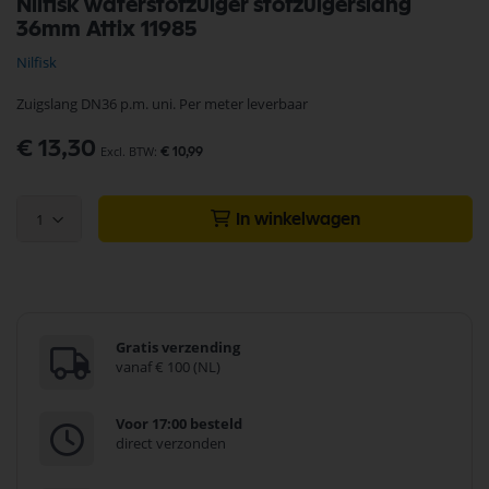
Nilfisk waterstofzuiger stofzuigerslang
naar
36mm Attix 11985
het
begin
Nilfisk
van
de
Zuigslang DN36 p.m. uni. Per meter leverbaar
afbeeldingen-
gallerij
€ 13,30
€ 10,99
1
In winkelwagen
Gratis verzending
vanaf € 100 (NL)
Voor 17:00 besteld
direct verzonden