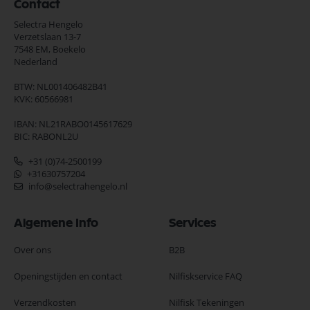
Contact
Selectra Hengelo
Verzetslaan 13-7
7548 EM,
Boekelo
Nederland
BTW: NL001406482B41
KVK: 60566981
IBAN: NL21RABO0145617629
BIC: RABONL2U
+31 (0)74-2500199
+31630757204
info@selectrahengelo.nl
Algemene Info
Services
Over ons
B2B
Openingstijden en contact
Nilfiskservice FAQ
Verzendkosten
Nilfisk Tekeningen