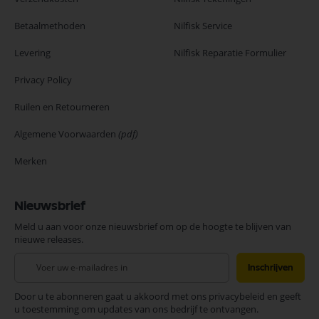
Betaalmethoden
Nilfisk Service
Levering
Nilfisk Reparatie Formulier
Privacy Policy
Ruilen en Retourneren
Algemene Voorwaarden
(pdf)
Merken
Nieuwsbrief
Meld u aan voor onze nieuwsbrief om op de hoogte te blijven van
nieuwe releases.
Abonneer
Inschrijven
u
op
Door u te abonneren gaat u akkoord met ons privacybeleid en geeft
onze
u toestemming om updates van ons bedrijf te ontvangen.
nieuwsbrief