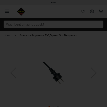
B2B
Wi
Home
Gereedschapsnoer 2x1,5qmm 5m Neopreen
Ga
naar
het
einde
van
de
afbeeldingen-
gallerij