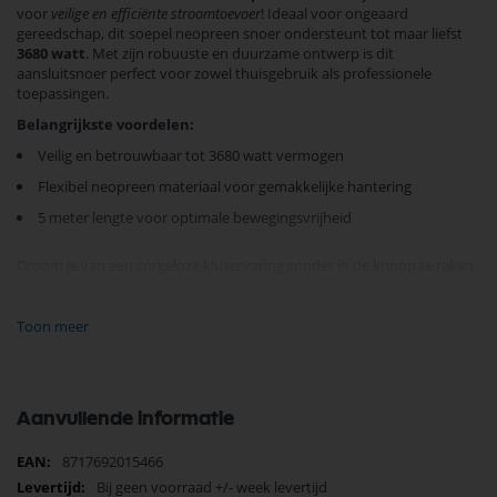
voor
veilige en efficiënte stroomtoevoer
! Ideaal voor ongeaard
gereedschap, dit soepel neopreen snoer ondersteunt tot maar liefst
3680 watt
. Met zijn robuuste en duurzame ontwerp is dit
aansluitsnoer perfect voor zowel thuisgebruik als professionele
toepassingen.
Belangrijkste voordelen:
Veilig en betrouwbaar tot 3680 watt vermogen
Flexibel neopreen materiaal voor gemakkelijke hantering
5 meter lengte voor optimale bewegingsvrijheid
Droom je van een zorgeloze kluservaring zonder in de knoop te raken
met je kabels? Dit
neopreen aansluitsnoer
zorgt ervoor dat je je
kunt concentreren op wat echt belangrijk is. Wacht niet langer en
ervaar het gemak in je dagelijkse klussen!
Toon meer
Maak jouw gereedschapscollectie compleet en
bestel vandaag nog
om
te profiteren van hoge kwaliteit zonder merknaam toegevoegde
kosten.
Aanvullende informatie
Meer
8717692015466
informatie
Bij geen voorraad +/- week levertijd