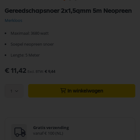
Ga
Gereedschapsnoer 2x1,5qmm 5m Neopreen
naar
het
Merkloos
begin
van
Maximaal: 3680 watt
de
afbeeldingen-
Soepel neopreen snoer
gallerij
Lengte: 5 Meter
€ 11,42
€ 9,44
1
In winkelwagen
Gratis verzending
vanaf € 100 (NL)