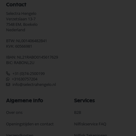
Contact
Selectra Hengelo
Verzetslaan 13-7
7548 EM,
Boekelo
Nederland
BTW: NL001406482B41
KVK: 60566981
IBAN: NL21RABO0145617629
BIC: RABONL2U
+31 (0)74-2500199
+31630757204
info@selectrahengelo.nl
Algemene Info
Services
Over ons
B2B
Openingstijden en contact
Nilfiskservice FAQ
Verzendkosten
Nilfisk Tekeningen