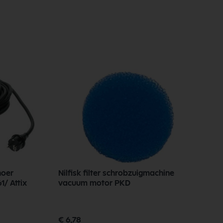
noer
Nilfisk filter schrobzuigmachine
N
1/ Attix
vacuum motor PKD
a
1
€ 6,78