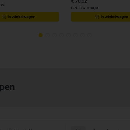
€ 70,82
,35
€ 58,53
In winkelwagen
In winkelwagen
lpen