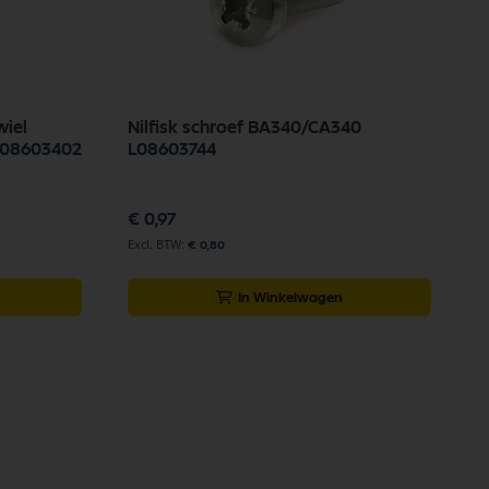
wiel
Nilfisk schroef BA340/CA340
gmond BA340 / CA340 L08603402
L08603744
€ 0,97
€ 0,80
In Winkelwagen