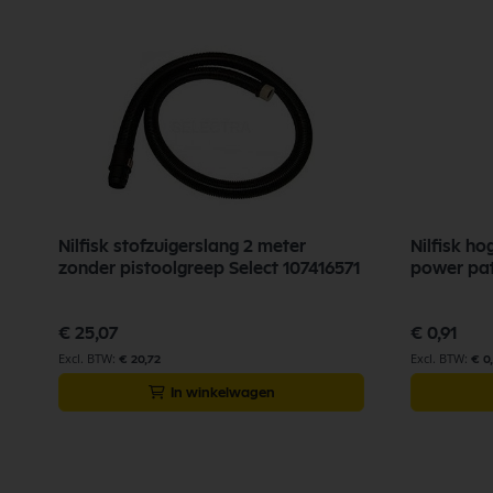
Nilfisk stofzuigerslang 2 meter
Nilfisk ho
zonder pistoolgreep Select 107416571
power pat
€ 25,07
€ 0,91
€ 20,72
€ 0
In winkelwagen