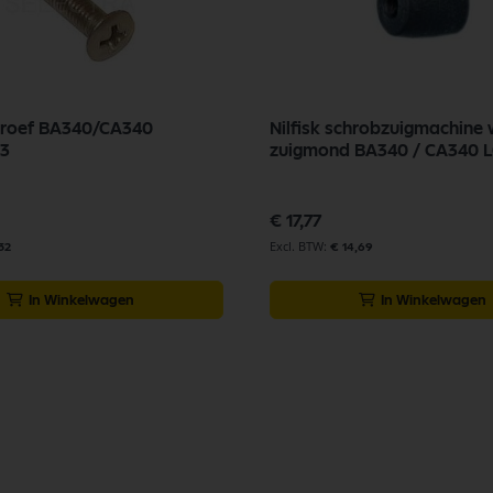
chroef BA340/CA340
Nilfisk schrobzuigmachine 
3
zui
€ 17,77
32
€ 14,69
In Winkelwagen
In Winkelwagen