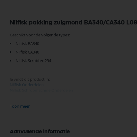
Nilfisk pakking zuigmond BA340/CA340 L0
Geschikt voor de volgende types:
Nilfisk BA340
Nilfisk CA340
Nilfisk Scrubtec 234
Je vindt dit product in;
Nilfisk Onderdelen
Nilfisk Schrobmachine Onderdelen
Nilfisk CA340
Zuigmond en toebehoren
Toon meer
Nilfisk Onderdelen Zuigmond
Nilfisk Zuigrubbers
Zuigrubbers
Nilfisk Onderdelen
Aanvullende informatie
Koop nu de Nilfisk pakking zuigmond BA340/CA340 L08603039 van het me