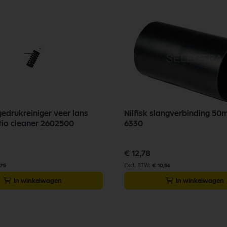
gedrukreiniger veer lans
Nilfisk slangverbinding 
io cleaner 2602500
6330
€ 12,78
,75
€ 10,56
In winkelwagen
In winkelwagen