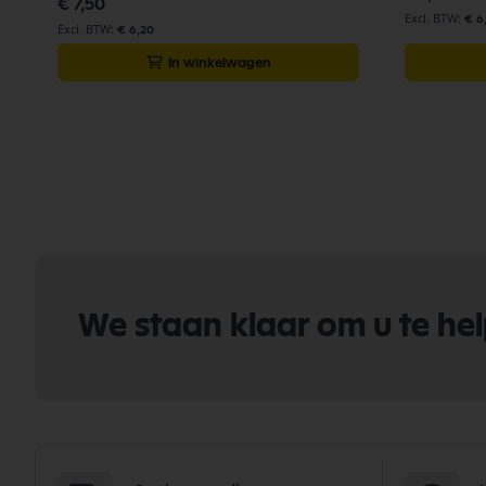
€ 7,50
€ 6
€ 6,20
In winkelwagen
We staan klaar om u te he