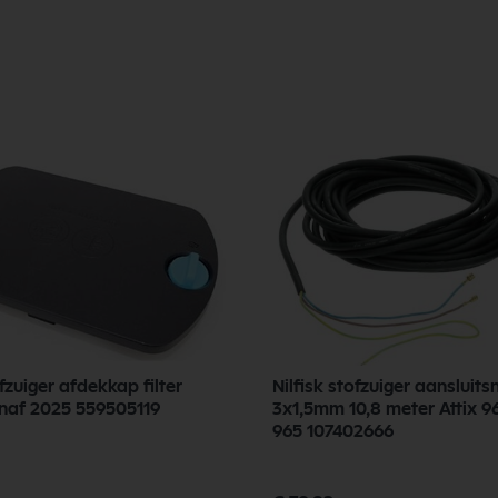
ofzuiger afdekkap filter
Nilfisk stofzuiger aansluits
naf 2025 559505119
3x1,5mm 10,8 meter Attix 96
965 107402666