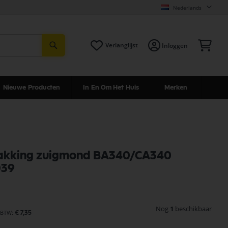
Nederlands
Zoeken
Win
Verlanglijst
Inloggen
Nieuwe Producten
In En Om Het Huis
Merken
 pakking zuigmond BA340/CA340
039
Nog
1
beschikbaar
€ 7,35