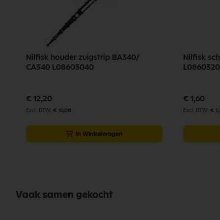
Nilfisk houder zuigstrip BA340/
Nilfisk s
CA340 L08603040
L0860320
€ 12,20
€ 1,60
€ 10,08
€ 1,
In Winkelwagen
Vaak samen gekocht