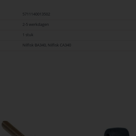
 en betrouwbaarheid van Nilfisk Onderdelen vandaag nog en bestel eenvoudig
5711140013502
2-5 werkdagen
1 stuk
Nilfisk BA340, Nilfisk CA340