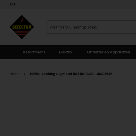
B2B
Assortiment
Elektro
Onderdelen Apparaten
Home
Nilfisk pakking zuigmond BA340/CA340 L08603039
Ga
naar
het
einde
van
de
afbeeldingen-
gallerij