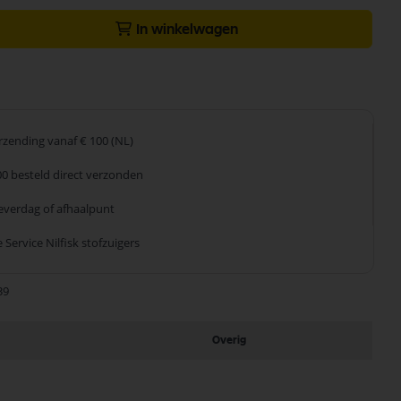
In winkelwagen
erzending
vanaf € 100 (NL)
00 besteld
direct verzonden
leverdag
of afhaalpunt
 Service
Nilfisk stofzuigers
39
Overig