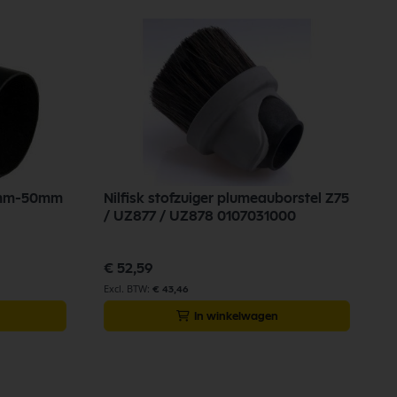
50mm-50mm
Nilfisk stofzuiger plumeauborstel Z75
/ UZ877 / UZ878 0107031000
€ 52,59
€ 43,46
In winkelwagen