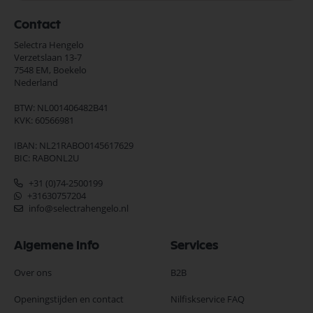
Contact
Selectra Hengelo
Verzetslaan 13-7
7548 EM,
Boekelo
Nederland
BTW: NL001406482B41
KVK: 60566981
IBAN: NL21RABO0145617629
BIC: RABONL2U
+31 (0)74-2500199
+31630757204
info@selectrahengelo.nl
Algemene Info
Services
Over ons
B2B
Openingstijden en contact
Nilfiskservice FAQ