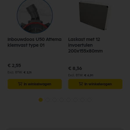
3
Inbouwdoos U50 Attema
Laskast met 12
klemvast type 01
invoertulen
200x155x80mm
€ 2,55
€ 8,36
€ 2,11
€ 6,91
In winkelwagen
In winkelwagen