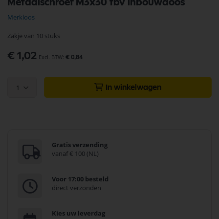
Metaalschroef M3x30 tbv inbouwdoos
naar
het
Merkloos
begin
van
Zakje van 10 stuks
de
afbeeldingen-
€ 1,02
gallerij
€ 0,84
1
In winkelwagen
Gratis verzending
vanaf € 100 (NL)
Voor 17:00 besteld
direct verzonden
Kies uw leverdag