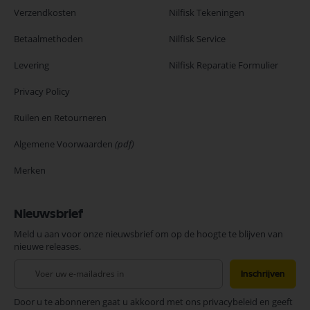
Verzendkosten
Nilfisk Tekeningen
Betaalmethoden
Nilfisk Service
Levering
Nilfisk Reparatie Formulier
Privacy Policy
Ruilen en Retourneren
Algemene Voorwaarden
(pdf)
Merken
Nieuwsbrief
Meld u aan voor onze nieuwsbrief om op de hoogte te blijven van
nieuwe releases.
Abonneer
Inschrijven
u
op
Door u te abonneren gaat u akkoord met ons privacybeleid en geeft
onze